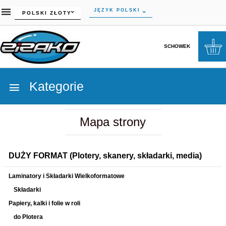
currency_h
JĘZYK POLSKI
POLSKI ZŁOTY
SCHOWEK
Kategorie
Mapa strony
DUŻY FORMAT (Plotery, skanery, składarki, media)
Laminatory i Składarki Wielkoformatowe
Składarki
Papiery, kalki i folie w roli
do Plotera