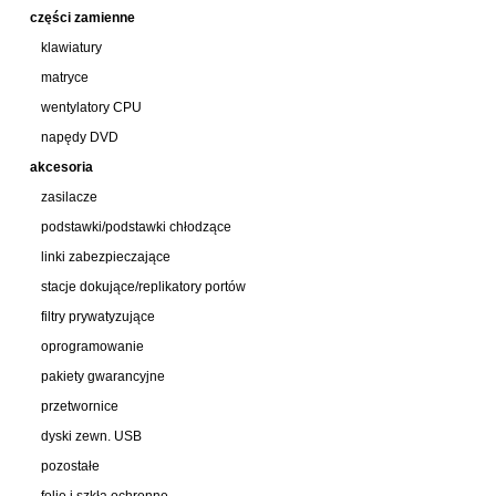
części zamienne
klawiatury
matryce
wentylatory CPU
napędy DVD
akcesoria
zasilacze
podstawki/podstawki chłodzące
linki zabezpieczające
stacje dokujące/replikatory portów
filtry prywatyzujące
oprogramowanie
pakiety gwarancyjne
przetwornice
dyski zewn. USB
pozostałe