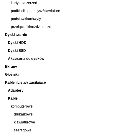
karty rozszerzeń
podkładki pod mysz/klawiaturę
podstawki/uchwyty
przełączniki/rozdzielacze
Dyski twarde
Dyski HDD
Dyski SSD
Akcesoria do dysków
Ekrany
Głośniki
Kable i Listwy zasilające
Adaptery
Kable
komputerowe
drukarkowe
klawiaturowe
szeregowe