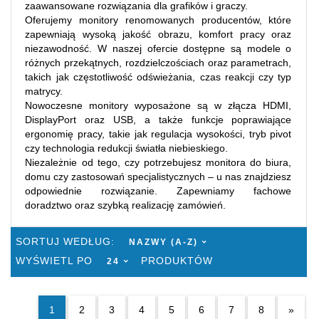
zaawansowane rozwiązania dla grafików i graczy.
Oferujemy monitory renomowanych producentów, które
zapewniają wysoką jakość obrazu, komfort pracy oraz
niezawodność. W naszej ofercie dostępne są modele o
różnych przekątnych, rozdzielczościach oraz parametrach,
takich jak częstotliwość odświeżania, czas reakcji czy typ
matrycy.
Nowoczesne monitory wyposażone są w złącza HDMI,
DisplayPort oraz USB, a także funkcje poprawiające
ergonomię pracy, takie jak regulacja wysokości, tryb pivot
czy technologia redukcji światła niebieskiego.
Niezależnie od tego, czy potrzebujesz monitora do biura,
domu czy zastosowań specjalistycznych – u nas znajdziesz
odpowiednie rozwiązanie. Zapewniamy fachowe
doradztwo oraz szybką realizację zamówień.
SORT
SORTUJ WEDŁUG:
NAZWY (A-Z)
POP
WYŚWIETL PO
PRODUKTÓW
24
1
2
3
4
5
6
7
8
»