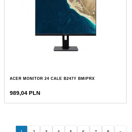
ACER MONITOR 24 CALE B247Y BMIPRX
989,
04
PLN
1
2
3
4
5
6
7
8
»