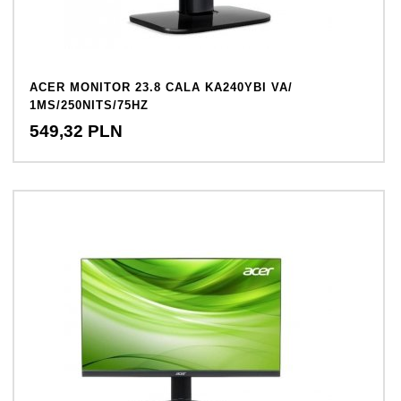
ACER MONITOR 23.8 CALA KA240YBI VA/
1MS/250NITS/75HZ
549,
32
PLN