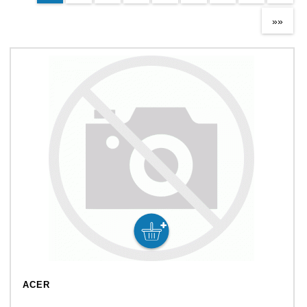
»»
ACER