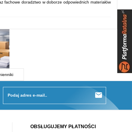
az fachowe doradztwo w doborze odpowiednich materiałów
ienniki
Podaj adres e-mail..
OBSŁUGUJEMY PŁATNOŚCI