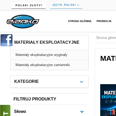
currency_h
JĘZYK POLSKI
POLSKI ZŁOTY
STRONA GŁÓWNA
PROMOCJE
Strona głów
MATERIAŁY EKSPLOATACYJNE
Materiały eksploatacyjne oryginały
MAT
Materiały eksploatacyjne zamienniki
KATEGORIE
FILTRUJ PRODUKTY
Słowo