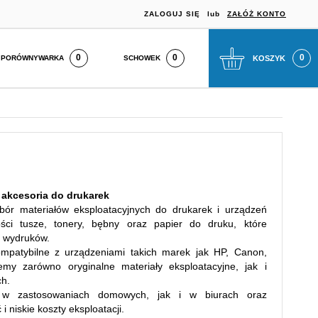
ZALOGUJ SIĘ
lub
ZAŁÓŻ KONTO
0
SCHOWEK
KOSZYK
PORÓWNYWARKA
i akcesoria do drukarek
ybór materiałów eksploatacyjnych do drukarek i urządzeń
ości tusze, tonery, bębny oraz papier do druku, które
ć wydruków.
mpatybilne z urządzeniami takich marek jak HP, Canon,
emy zarówno oryginalne materiały eksploatacyjne, jak i
ch.
 w zastosowaniach domowych, jak i w biurach oraz
i niskie koszty eksploatacji.