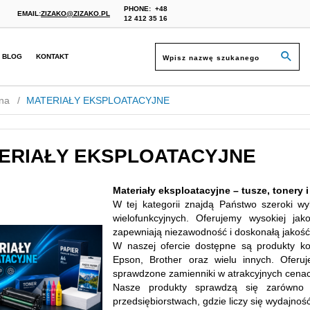
PHONE:
+48
EMAIL:
ZIZAKO@ZIZAKO.PL
12 412 35 16
BLOG
KONTAKT
na
MATERIAŁY EKSPLOATACYJNE
ERIAŁY EKSPLOATACYJNE
Materiały eksploatacyjne – tusze, tonery 
W tej kategorii znajdą Państwo szeroki w
wielofunkcyjnych. Oferujemy wysokiej jak
zapewniają niezawodność i doskonałą jakoś
W naszej ofercie dostępne są produkty ko
Epson, Brother oraz wielu innych. Oferuj
sprawdzone zamienniki w atrakcyjnych cena
Nasze produkty sprawdzą się zarówno
przedsiębiorstwach, gdzie liczy się wydajność 