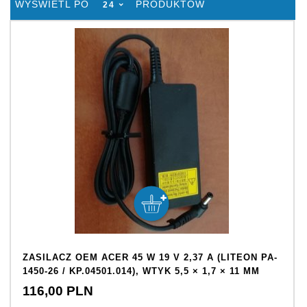
POP
WYŚWIETL PO
PRODUKTÓW
24
ZASILACZ OEM ACER 45 W 19 V 2,37 A (LITEON PA-
1450-26 / KP.04501.014), WTYK 5,5 × 1,7 × 11 MM
116,
00
PLN