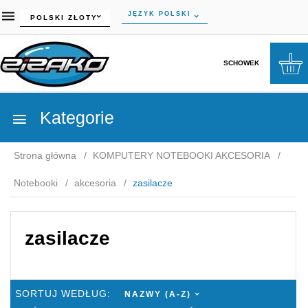
currency_h
JĘZYK POLSKI
POLSKI ZŁOTY
SCHOWEK
Kategorie
Strona główna
KOMPUTERY NOTEBOOKI AKCESORIA
Notebooki
akcesoria
zasilacze
zasilacze
SORT
SORTUJ WEDŁUG:
NAZWY (A-Z)