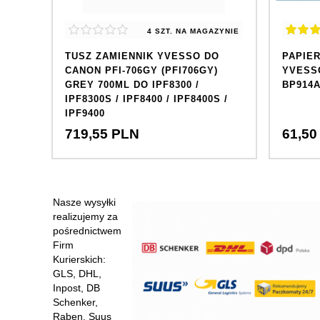
ZYNIE
4 SZT.
NA MAGAZYNIE
TUSZ ZAMIENNIK YVESSO DO
PAPIER
CANON PFI-706GY (PFI706GY)
YVESS
GREY 700ML DO IPF8300 /
BP914A
IPF8300S / IPF8400 / IPF8400S /
IPF9400
719,
55
PLN
61,
50
Nasze wysyłki
-18%
realizujemy za
pośrednictwem
Firm
Kurierskich:
GLS, DHL,
Inpost, DB
Schenker,
Raben, Suus