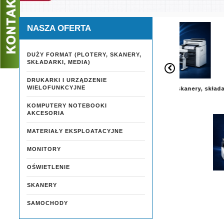
NASZA OFERTA
DUŻY FORMAT (PLOTERY, SKANERY,
SKŁADARKI, MEDIA)
DRUKARKI I URZĄDZENIE
WIELOFUNKCYJNE
DUŻY FORMAT (Plotery, skanery, składarki,
DR
media)
KOMPUTERY NOTEBOOKI
AKCESORIA
MATERIAŁY EKSPLOATACYJNE
MONITORY
OŚWIETLENIE
SKANERY
SAMOCHODY