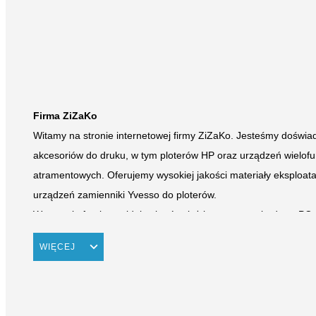
Firma ZiZaKo
Witamy na stronie internetowej firmy ZiZaKo. Jesteśmy doświ
akcesoriów do druku, w tym ploterów HP oraz urządzeń wielofu
atramentowych. Oferujemy wysokiej jakości materiały eksploat
urządzeń zamienniki Yvesso do ploterów.
W naszej ofercie znajdują się również komputery, obudowy PC, k
innych produktów i części zamiennych. Dodatkowo oferujemy s
WIĘCEJ
oświetleniowych. Współpracujemy wyłącznie z renomowanymi pr
Epson, Canon, Brother i inni.
Gwarantujemy wysoką jakość produktów, fachowe doradztwo ora
kalibrację sprzętu.