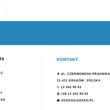
4 SZT.
NA MAGAZYNIE
 HP DESIGNJET T230 24''
D)
00
PLN
ena produktu z ostatnich 30 dni:
TA
KONTAKT
LN
AĆ
UL. CZERWONEGO PRĄDNIKA
31-431
KRAKÓW
,
POLSKA
12 442 90 63
NY
+48 12 442 90 62
SSO
ZIZAKO@ZIZAKO.PL