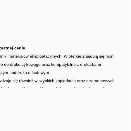
ystnej cenie
niki materiałów eksploatacyjnych. W ofercie znajdują się m.in.
ne do druku cyfrowego oraz kompatybilne z drukarkami
jszym poddruku offsetowym.
dzają się również w szybkich kopiarkach oraz atramentowych
ferujemy także tusze Yvesso, które wyróżniają się wysoką
cia oraz możliwością bezpiecznego mieszania z oryginalnymi