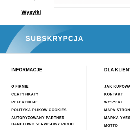
Wysyłki
312 SZT.
NA MAGAZYNIE
SUBSKRYPCJA
PAPIER W ROLI DO PLOTERA
PLOTER
YVESSO BOND 297X50M 80G
(5HB07
BP297A ( 297X50 80G )
20,
50
PLN
2739,
Najniższa c
INFORMACJE
DLA KLIEN
3329.00 P
O FIRMIE
JAK KUPOW
CERTYFIKATY
KONTAKT
REFERENCJE
WYSYŁKI
POLITYKA PLIKÓW COOKIES
MAPA STRO
AUTORYZOWANY PARTNER
MARKA YVE
HANDLOWO SERWISOWY RICOH
MOTTO