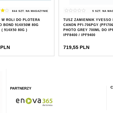
844 SZT.
NA MAGAZYNIE
5 SZT.
NA MA
 W ROLI DO PLOTERA
TUSZ ZAMIENNIK YVESSO
O BOND 914X50M 80G
CANON PFI-706PGY (PFI70
 ( 914X50 80G )
PHOTO GREY 700ML DO IPF
IPF8400 / IPF9400
PLN
719,
55
PLN
C
PARTNERZY