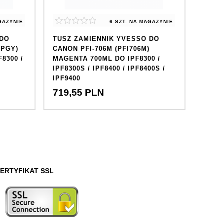
GAZYNIE
6 SZT.
NA MAGAZYNIE
 DO
TUSZ ZAMIENNIK YVESSO DO
TUSZ
6PGY)
CANON PFI-706M (PFI706M)
CANO
8300 /
MAGENTA 700ML DO IPF8300 /
BLAC
IPF8300S / IPF8400 / IPF8400S /
IPF83
IPF9400
IPF9
719,
55
PLN
719
ERTYFIKAT SSL