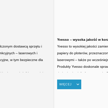
Yvesso – wysoka jakość w korz
adczonym dostawcą sprzętu i
Yvesso to wysokiej jakości zamien
nkcyjnych – laserowych i
papiery do ploterów, przeznaczo
acyjne, w tym bezpieczne dla
laserowymi – także po wcześnie
Produkty Yvesso doskonale spraw
lawiatury, głośniki oraz wiele
drukarkach wielkoformatowych. O
zeroki wybór akcesoriów
jakością, szybkim czasem schnię
WIĘCEJ
oducentami, takimi jak HP,
tuszami.
z profesjonalne usługi, w tym