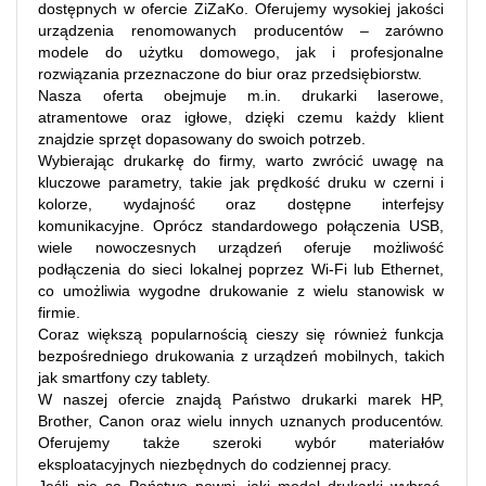
dostępnych w ofercie ZiZaKo. Oferujemy wysokiej jakości
urządzenia renomowanych producentów – zarówno
modele do użytku domowego, jak i profesjonalne
rozwiązania przeznaczone do biur oraz przedsiębiorstw.
Nasza oferta obejmuje m.in. drukarki laserowe,
atramentowe oraz igłowe, dzięki czemu każdy klient
znajdzie sprzęt dopasowany do swoich potrzeb.
Wybierając drukarkę do firmy, warto zwrócić uwagę na
kluczowe parametry, takie jak prędkość druku w czerni i
kolorze, wydajność oraz dostępne interfejsy
komunikacyjne. Oprócz standardowego połączenia USB,
wiele nowoczesnych urządzeń oferuje możliwość
podłączenia do sieci lokalnej poprzez Wi-Fi lub Ethernet,
co umożliwia wygodne drukowanie z wielu stanowisk w
firmie.
Coraz większą popularnością cieszy się również funkcja
bezpośredniego drukowania z urządzeń mobilnych, takich
jak smartfony czy tablety.
W naszej ofercie znajdą Państwo drukarki marek HP,
Brother, Canon oraz wielu innych uznanych producentów.
Oferujemy także szeroki wybór materiałów
eksploatacyjnych niezbędnych do codziennej pracy.
Jeśli nie są Państwo pewni, jaki model drukarki wybrać,