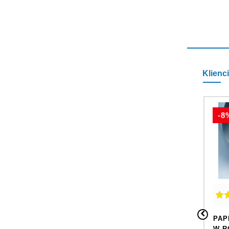
Klienci
-8
PAP
W R