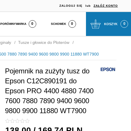
ZALOGUJ SIĘ
lub
ZAŁÓŻ KONTO
0
SCHOWEK
KOSZYK
PORÓWNYWARKA
ginały
Tusze i głowice do Ploterów
7600 7880 7890 9400 9600 9800 9900 11880 WT7900
Pojemnik na zużyty tusz do
Epson C12C890191 do
Epson PRO 4400 4880 7400
7600 7880 7890 9400 9600
9800 9900 11880 WT7900
138,
00
/ 169,74
PLN