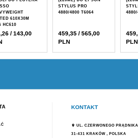
SSO
STYLUS PRO
STYL
VYWEIGHT
4880/4800 T6064
4880/
TED 610X30M
G HC610
,
26
/ 143,00
459,
35
/ 565,00
459,
N
PLN
PLN
TA
KONTAKT
AĆ
UL. CZERWONEGO PRĄDNIKA
31-431
KRAKÓW
,
POLSKA