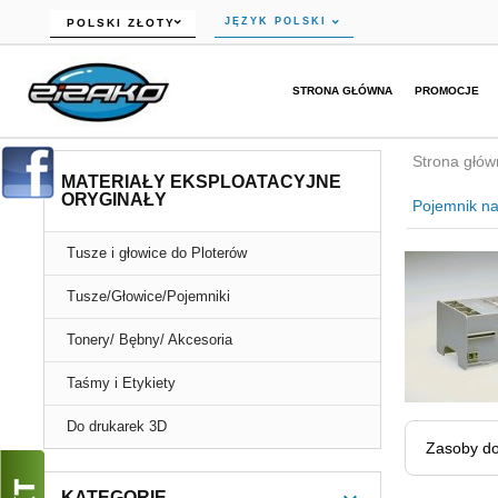
currency_h
JĘZYK POLSKI
POLSKI ZŁOTY
STRONA GŁÓWNA
PROMOCJE
Strona głów
MATERIAŁY EKSPLOATACYJNE
ORYGINAŁY
Pojemnik n
Tusze i głowice do Ploterów
Tusze/Głowice/Pojemniki
Tonery/ Bębny/ Akcesoria
Taśmy i Etykiety
Do drukarek 3D
Zasoby do
KATEGORIE