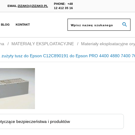
PHONE:
+48
EMAIL:
ZIZAKO@ZIZAKO.PL
12 412 35 16
BLOG
KONTAKT
na
MATERIAŁY EKSPLOATACYJNE
Materiały eksploatacyjne ory
a zużyty tusz do Epson C12C890191 do Epson PRO 4400 4880 7400 
tyczące bezpieczeństwa i produktów