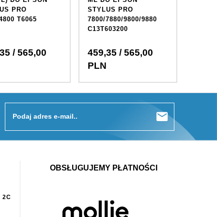
US PRO
STYLUS PRO
EPSON
4800 T6065
7800/7880/9800/9880
7880/9
C13T603200
35
/ 565,00
459,
35
/ 565,00
459,
PLN
PLN
Podaj adres e-mail..
OBSŁUGUJEMY PŁATNOŚCI
 2C