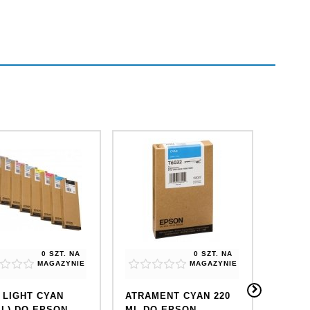
0 SZT.
NA
0 SZT.
NA
MAGAZYNIE
MAGAZYNIE
 LIGHT CYAN
ATRAMENT CYAN 220
ATRAM
ML) DO EPSON
ML DO EPSON
MAGEN