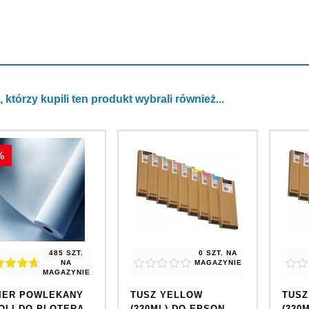
, którzy kupili ten produkt wybrali również...
%
485 SZT.
0 SZT.
NA
NA
MAGAZYNIE
MAGAZYNIE
IER POWLEKANY
TUSZ YELLOW
TUSZ
OLI DO PLOTERA
(220ML) DO EPSON
(220