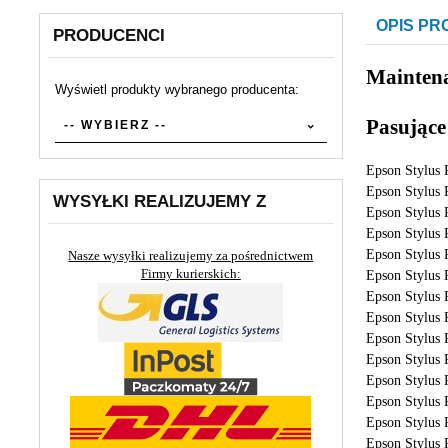
OPIS P
PRODUCENCI
Maintena
Wyświetl produkty wybranego producenta:
set_producers
Pasujące
-- WYBIERZ --
Epson Stylus 
Epson Stylus 
WYSYŁKI REALIZUJEMY Z
Epson Stylus 
Epson Stylus 
Epson Stylus 
Nasze wysyłki realizujemy za pośrednictwem
Firmy kurierskich:
Epson Stylus 
Epson Stylus 
Epson Stylus 
Epson Stylus 
Epson Stylus 
Epson Stylus 
Epson Stylus 
Epson Stylus 
Epson Stylus 