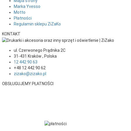
Mapa strony
Marka Yvesso
Motto
Płatności
Regulamin sklepu ZiZaKo
KONTAKT
ul. Czerwonego Prądnika 2C
31-431
Kraków
,
Polska
12 442 90 63
+48 12 442 90 62
zizako@zizako.pl
OBSŁUGUJEMY PŁATNOŚCI