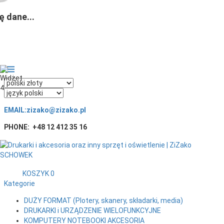
 dane...
currency_h
EMAIL:
zizako@zizako.pl
PHONE:
+48 12 412 35 16
SCHOWEK
KOSZYK
0
Kategorie
DUŻY FORMAT (Plotery, skanery, składarki, media)
DRUKARKI i URZĄDZENIE WIELOFUNKCYJNE
KOMPUTERY NOTEBOOKI AKCESORIA