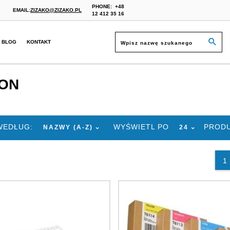
PHONE:
+48
EMAIL:
ZIZAKO@ZIZAKO.PL
12 412 35 16
BLOG
KONTAKT
ON
SORT
POP
WEDŁUG:
WYŚWIETL PO
PROD
NAZWY (A-Z)
24
1