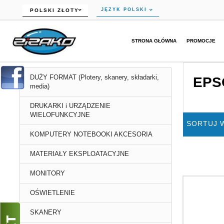
currency_h
JĘZYK POLSKI
POLSKI ZŁOTY
STRONA GŁÓWNA
PROMOCJE
DUŻY FORMAT (Plotery, skanery, składarki,
EPS
media)
DRUKARKI i URZĄDZENIE
WIELOFUNKCYJNE
SORTUJ 
KOMPUTERY NOTEBOOKI AKCESORIA
MATERIAŁY EKSPLOATACYJNE
MONITORY
OŚWIETLENIE
SKANERY