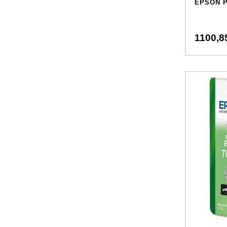
EPSON P
1100,
8