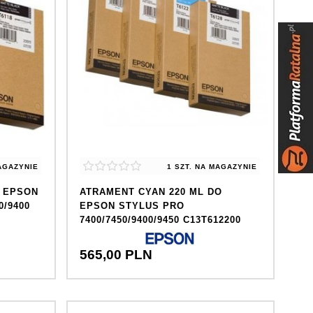
AGAZYNIE
1 SZT.
NA MAGAZYNIE
O EPSON
ATRAMENT CYAN 220 ML DO
0/9400
EPSON STYLUS PRO
7400/7450/9400/9450 C13T612200
565,
00
PLN