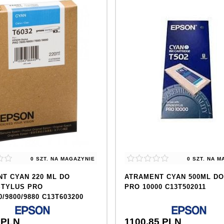
0 SZT.
NA MAGAZYNIE
0 SZT.
NA M
T CYAN 220 ML DO
ATRAMENT CYAN 500ML D
STYLUS PRO
PRO 10000 C13T502011
0/9800/9880 C13T603200
PLN
1100,
85
PLN