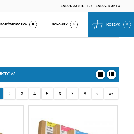
ZALOGUJ SIĘ
lub
ZAŁÓŻ KONTO
0
SCHOWEK
KOSZYK
PORÓWNYWARKA
UKTÓW
2
3
4
5
6
7
8
»
»»