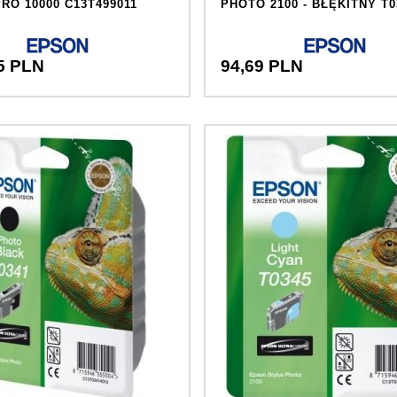
RO 10000 C13T499011
PHOTO 2100 - BŁĘKITNY T0
5
PLN
94,
69
PLN