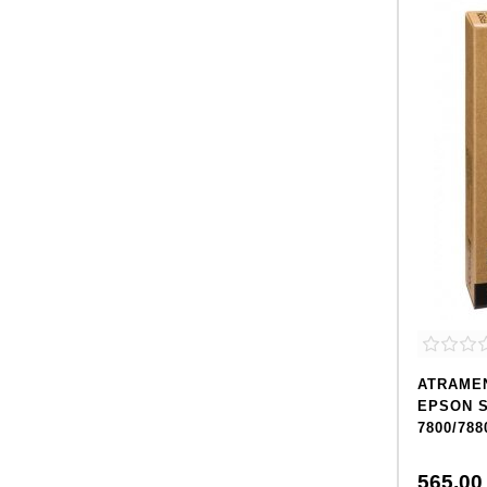
ATRAMEN
EPSON 
7800/788
565,
00