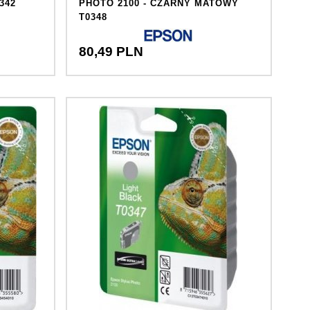
342
PHOTO 2100 - CZARNY MATOWY
T0348
80,
49
PLN