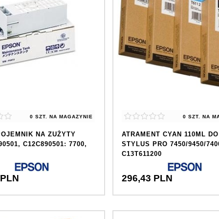
0 SZT.
NA MAGAZYNIE
0 SZT.
NA M
OJEMNIK NA ZUŻYTY
ATRAMENT CYAN 110ML D
0501, C12C890501: 7700,
STYLUS PRO 7450/9450/740
C13T611200
PLN
296,
43
PLN