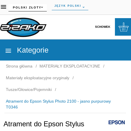
currency_h
JĘZYK POLSKI
POLSKI ZŁOTY
SCHOWEK
Kategorie
Strona główna
MATERIAŁY EKSPLOATACYJNE
Materiały eksploatacyjne oryginały
Tusze/Głowice/Pojemniki
Atrament do Epson Stylus Photo 2100 - jasno purpurowy
T0346
Atrament do Epson Stylus