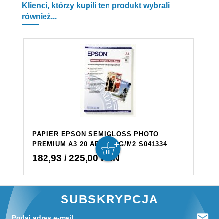
Klienci, którzy kupili ten produkt wybrali
również...
PAPIER EPSON SEMIGLOSS PHOTO
PREMIUM A3 20 ARK 251G/M2 S041334
182,
93
/ 225,00
PLN
SUBSKRYPCJA
Podaj adres e-mail..