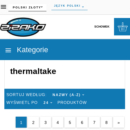
currency_h
JĘZYK POLSKI
POLSKI ZŁOTY
SCHOWEK
Kategorie
thermaltake
SORT
SORTUJ WEDŁUG:
NAZWY (A-Z)
POP
WYŚWIETL PO
PRODUKTÓW
24
1
2
3
4
5
6
7
8
»