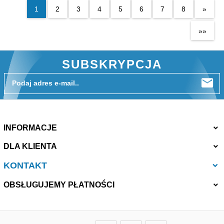
1
2
3
4
5
6
7
8
»
»»
SUBSKRYPCJA
Podaj adres e-mail..
INFORMACJE
DLA KLIENTA
KONTAKT
OBSŁUGUJEMY PŁATNOŚCI