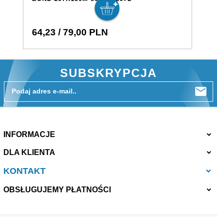
64,
23
/ 79,00
PLN
6
SUBSKRYPCJA
Podaj adres e-mail..
INFORMACJE
DLA KLIENTA
KONTAKT
OBSŁUGUJEMY PŁATNOŚCI