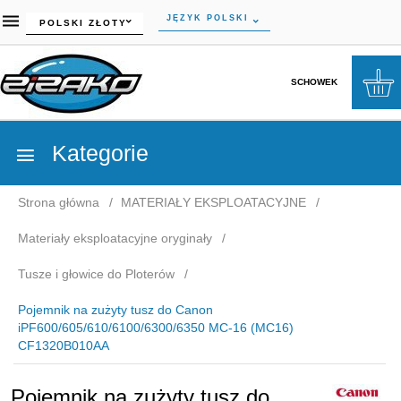
currency_h
JĘZYK POLSKI
POLSKI ZŁOTY
SCHOWEK
Kategorie
Strona główna
MATERIAŁY EKSPLOATACYJNE
Materiały eksploatacyjne oryginały
Tusze i głowice do Ploterów
Pojemnik na zużyty tusz do Canon
iPF600/605/610/6100/6300/6350 MC-16 (MC16)
CF1320B010AA
Pojemnik na zużyty tusz do