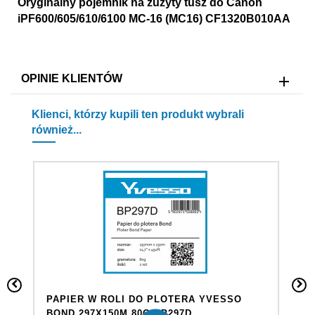
Oryginalny pojemnik na zużyty tusz do Canon
iPF600/605/610/6100 MC-16 (MC16) CF1320B010AA
OPINIE KLIENTÓW
Klienci, którzy kupili ten produkt wybrali
również...
PAPIER W ROLI DO PLOTERA YVESSO
P
BOND 297X150M 80G BP297D
B