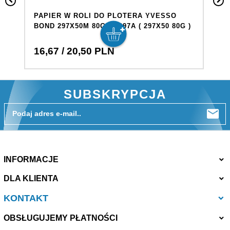
PAPIER W ROLI DO PLOTERA YVESSO
P
BOND 297X50M 80G BP297A ( 297X50 80G )
B
16,
67
/ 20,50
PLN
6
SUBSKRYPCJA
Podaj adres e-mail..
INFORMACJE
DLA KLIENTA
KONTAKT
OBSŁUGUJEMY PŁATNOŚCI