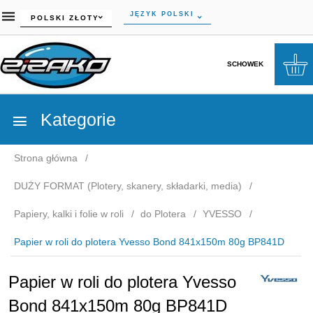
currency_h
JĘZYK POLSKI
POLSKI ZŁOTY
SCHOWEK
Kategorie
Strona główna
DUŻY FORMAT (Plotery, skanery, składarki, media)
Papiery, kalki i folie w roli
do Plotera
YVESSO
Papier w roli do plotera Yvesso Bond 841x150m 80g BP841D
Papier w roli do plotera Yvesso
Bond 841x150m 80g BP841D