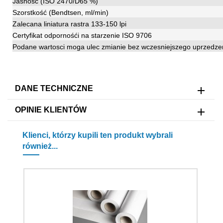
Jasność (ISO 2470/D65 %)
Szorstkość (Bendtsen, ml/min)
Zalecana liniatura rastra 133-150 lpi
Certyfikat odpornośći na starzenie ISO 9706
Podane wartosci moga ulec zmianie bez wczesniejszego uprzedze
DANE TECHNICZNE
OPINIE KLIENTÓW
Klienci, którzy kupili ten produkt wybrali
również...