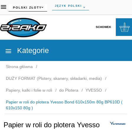
currency_h
JĘZYK POLSKI
POLSKI ZŁOTY
SCHOWEK
Kategorie
Strona główna
DUŻY FORMAT (Plotery, skanery, składarki, media)
Papiery, kalki i folie w roli
do Plotera
YVESSO
Papier w roli do plotera Yvesso Bond 610x150m 80g BP610D (
610x150 80g )
Papier w roli do plotera Yvesso