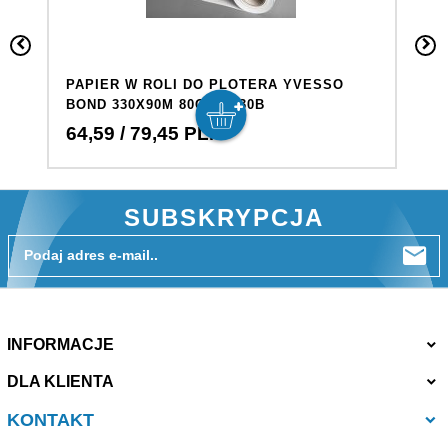
PAPIER W ROLI DO PLOTERA YVESSO
P
BOND 330X90M 80G BP330B
B
64,
59
/ 79,45
PLN
2
SUBSKRYPCJA
Podaj adres e-mail..
INFORMACJE
DLA KLIENTA
KONTAKT