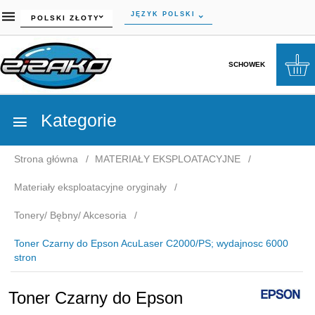
currency_h
JĘZYK POLSKI
POLSKI ZŁOTY
SCHOWEK
Kategorie
Strona główna
MATERIAŁY EKSPLOATACYJNE
Materiały eksploatacyjne oryginały
Tonery/ Bębny/ Akcesoria
Toner Czarny do Epson AcuLaser C2000/PS; wydajnosc 6000
stron
Toner Czarny do Epson