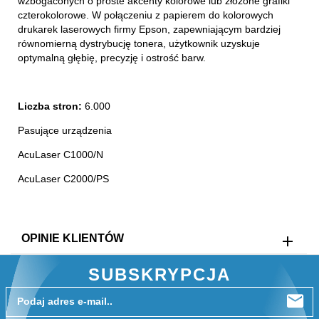
wzbogaconych o proste akcenty kolorowe lub złożone grafiki
czterokolorowe. W połączeniu z papierem do kolorowych
drukarek laserowych firmy Epson, zapewniającym bardziej
równomierną dystrybucję tonera, użytkownik uzyskuje
optymalną głębię, precyzję i ostrość barw.
Liczba stron:
6.000
Pasujące urządzenia
AcuLaser C1000/N
AcuLaser C2000/PS
OPINIE KLIENTÓW
SUBSKRYPCJA
Podaj adres e-mail..