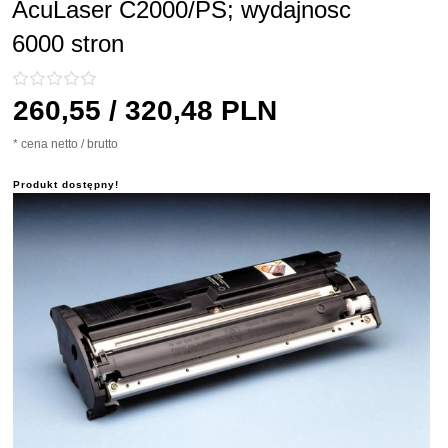
AcuLaser C2000/PS; wydajnosc
6000 stron
260,
55
/ 320,48
PLN
* cena netto / brutto
Produkt dostępny!