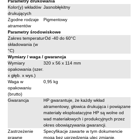
Parametry drukowania
Kolor(y) wkładów
Jasnobłękitny
drukujących
Zgodne rodzaje
Pigmentowy
atramentów
Parametry środowiskowe
Zakres temperatur
Od -40 do 60°C
składowania (w
°C)
Wymiary / waga / gwarancja
Wymiary
320 x 56 x 114 mm
opakowania (szer.
x głęb. x wys.)
Waga w
0,95 kg
opakowaniu
(brutto)
Gwarancja
HP gwarantuje, że każdy wkład
atramentowy, głowica drukująca i powiązane
materiały eksploatacyjne HP są wolne od
wad materiałowych i produkcyjnych przez
okres obowiązywania gwarancji.
Zastrzeżenie
Specyfikacje zawarte w tym dokumencie
prawne
mogą bez uprzedzenia ulec zmianie.