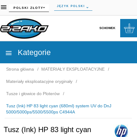
currency_h
JĘZYK POLSKI
POLSKI ZŁOTY
SCHOWEK
Kategorie
Strona główna
MATERIAŁY EKSPLOATACYJNE
Materiały eksploatacyjne oryginały
Tusze i głowice do Ploterów
Tusz (Ink) HP 83 light cyan (680ml) system UV do DnJ
5000/5000ps/5500/5500ps C4944A
Tusz (Ink) HP 83 light cyan