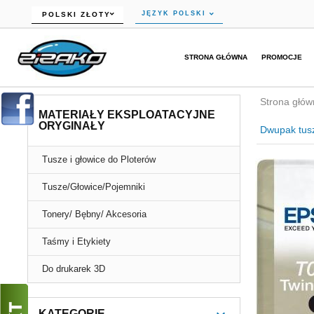
currency_h
JĘZYK POLSKI
POLSKI ZŁOTY
STRONA GŁÓWNA
PROMOCJE
Strona głów
MATERIAŁY EKSPLOATACYJNE
ORYGINAŁY
Dwupak tusz
Tusze i głowice do Ploterów
Tusze/Głowice/Pojemniki
Tonery/ Bębny/ Akcesoria
Taśmy i Etykiety
Do drukarek 3D
KATEGORIE