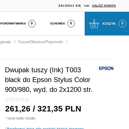
ZALOGUJ SIĘ
lub
ZAŁÓŻ KONTO
0
SCHOWEK
KOSZYK
PORÓWNYWARKA
ginały
Tusze/Głowice/Pojemniki
.
Dwupak tuszy (Ink) T003
black do Epson Stylus Color
900/980, wyd. do 2x1200 str.
261,
26
/ 321,35
PLN
* cena netto / brutto
Poinformuj mnie gdy produkt będzie dostępny