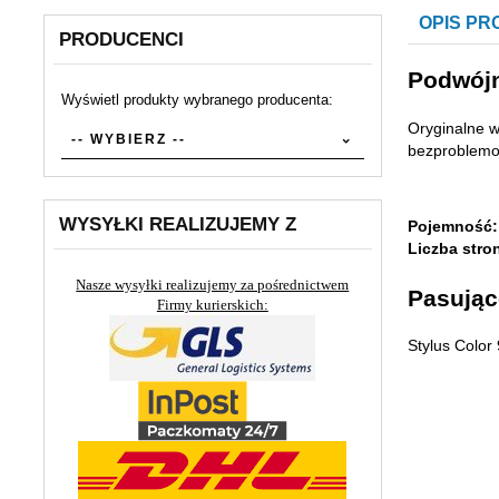
OPIS P
PRODUCENCI
Podwójn
Wyświetl produkty wybranego producenta:
Oryginalne w
set_producers
-- WYBIERZ --
bezproblemow
WYSYŁKI REALIZUJEMY Z
Pojemność:
Liczba stro
Nasze wysyłki realizujemy za pośrednictwem
Pasując
Firmy kurierskich:
Stylus Color