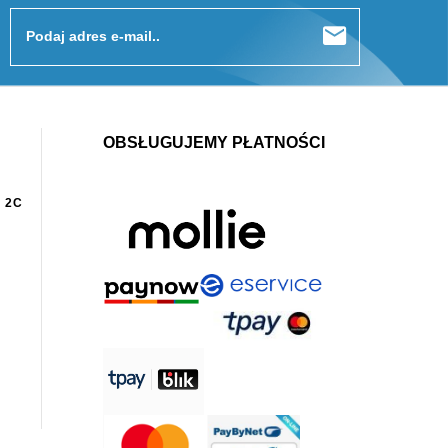
Podaj adres e-mail..
OBSŁUGUJEMY PŁATNOŚCI
 2C