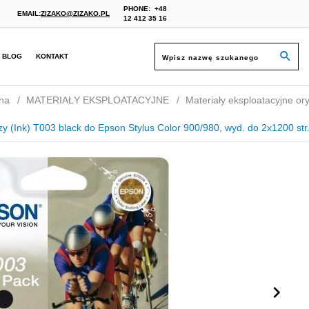
PHONE:
+48
EMAIL:
ZIZAKO@ZIZAKO.PL
12 412 35 16
BLOG
KONTAKT
na
MATERIAŁY EKSPLOATACYJNE
Materiały eksploatacyjne ory
y (Ink) T003 black do Epson Stylus Color 900/980, wyd. do 2x1200 str