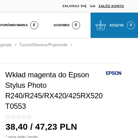
ZALOGUJ SIĘ
lub
ZAŁÓŻ KONTO
0
SCHOWEK
KOSZYK
PORÓWNYWARKA
ginały
Tusze/Głowice/Pojemniki
Wkład magenta do Epson
Stylus Photo
R240/R245/RX420/425RX520
T0553
38,
40
/ 47,23
PLN
* cena netto / brutto