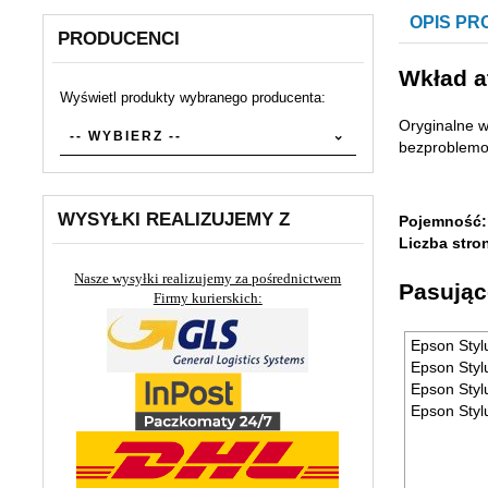
OPIS P
PRODUCENCI
Wkład a
Wyświetl produkty wybranego producenta:
Oryginalne w
set_producers
-- WYBIERZ --
bezproblemow
WYSYŁKI REALIZUJEMY Z
Pojemność:
Liczba stro
Nasze wysyłki realizujemy za pośrednictwem
Pasując
Firmy kurierskich:
Epson Styl
Epson Styl
Epson Styl
Epson Styl