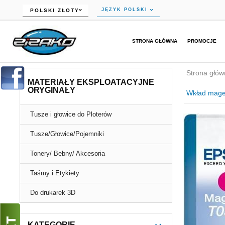
currency_h
JĘZYK POLSKI
POLSKI ZŁOTY
STRONA GŁÓWNA
PROMOCJE
Strona głów
MATERIAŁY EKSPLOATACYJNE
ORYGINAŁY
Wkład mage
Tusze i głowice do Ploterów
Tusze/Głowice/Pojemniki
Tonery/ Bębny/ Akcesoria
Taśmy i Etykiety
Do drukarek 3D
KATEGORIE