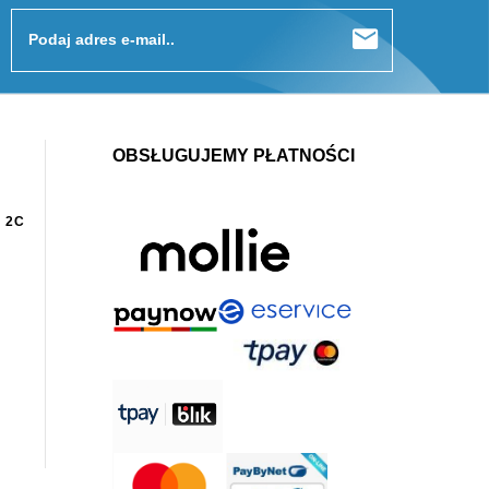
Podaj adres e-mail..
OBSŁUGUJEMY PŁATNOŚCI
 2C