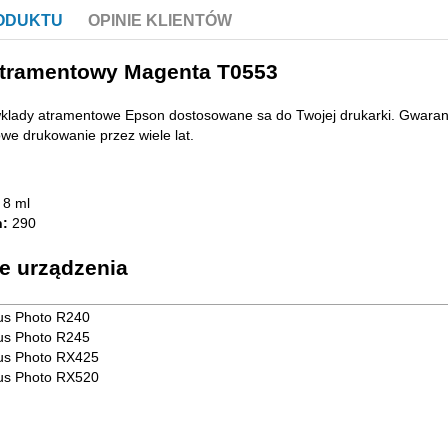
RODUKTU
OPINIE KLIENTÓW
tramentowy Magenta T0553
klady atramentowe Epson dostosowane sa do Twojej drukarki. Gwarant
e drukowanie przez wiele lat.
8 ml
n:
290
e urządzenia
us Photo R240
us Photo R245
us Photo RX425
us Photo RX520