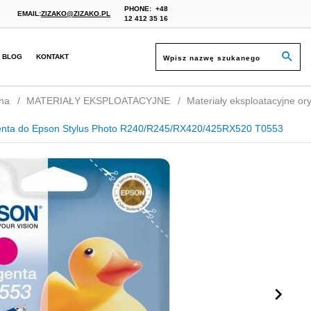
PHONE:
+48
EMAIL:
ZIZAKO@ZIZAKO.PL
12 412 35 16
BLOG
KONTAKT
na
MATERIAŁY EKSPLOATACYJNE
Materiały eksploatacyjne ory
nta do Epson Stylus Photo R240/R245/RX420/425RX520 T0553