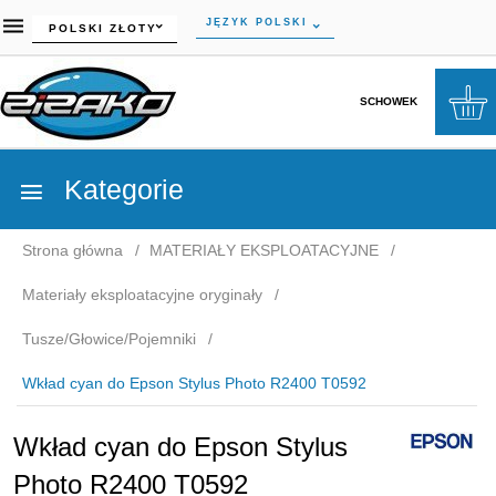
currency_h
JĘZYK POLSKI
POLSKI ZŁOTY
SCHOWEK
Kategorie
Strona główna
MATERIAŁY EKSPLOATACYJNE
Materiały eksploatacyjne oryginały
Tusze/Głowice/Pojemniki
Wkład cyan do Epson Stylus Photo R2400 T0592
Wkład cyan do Epson Stylus
Photo R2400 T0592