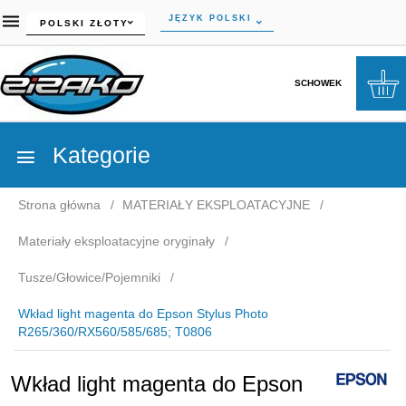
currency_h
JĘZYK POLSKI
POLSKI ZŁOTY
SCHOWEK
Kategorie
Strona główna
MATERIAŁY EKSPLOATACYJNE
Materiały eksploatacyjne oryginały
Tusze/Głowice/Pojemniki
Wkład light magenta do Epson Stylus Photo
R265/360/RX560/585/685; T0806
Wkład light magenta do Epson