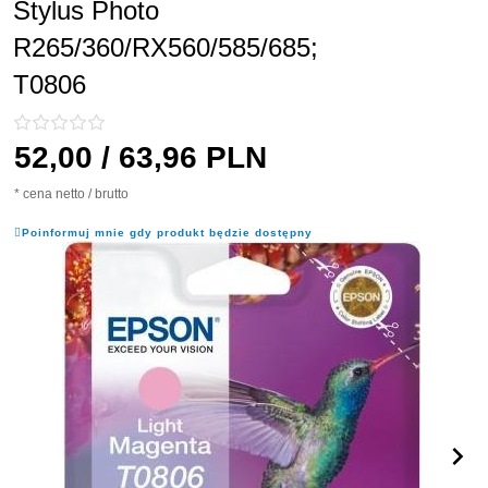
Stylus Photo
R265/360/RX560/585/685;
T0806
52,
00
/ 63,96
PLN
* cena netto / brutto
Poinformuj mnie gdy produkt będzie dostępny