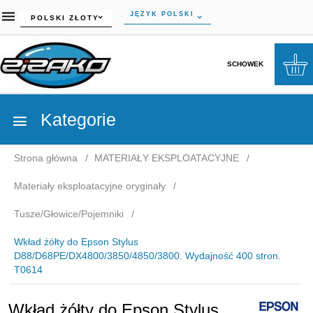
currency_h
JĘZYK POLSKI
POLSKI ZŁOTY
SCHOWEK
Kategorie
Strona główna
MATERIAŁY EKSPLOATACYJNE
Materiały eksploatacyjne oryginały
Tusze/Głowice/Pojemniki
Wkład żółty do Epson Stylus
D88/D68PE/DX4800/3850/4850/3800. Wydajność 400 stron.
T0614
Wkład żółty do Epson Stylus