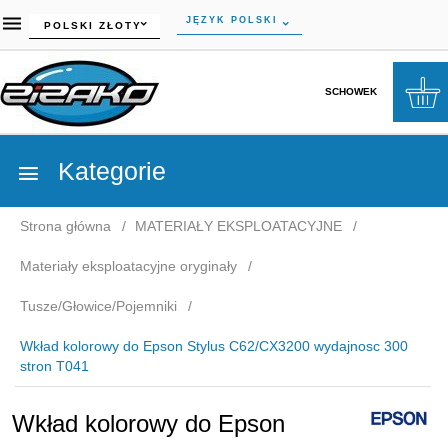
currency_h
JĘZYK POLSKI
POLSKI ZŁOTY
SCHOWEK
Kategorie
Strona główna
MATERIAŁY EKSPLOATACYJNE
Materiały eksploatacyjne oryginały
Tusze/Głowice/Pojemniki
Wkład kolorowy do Epson Stylus C62/CX3200 wydajnosc 300
stron T041
Wkład kolorowy do Epson