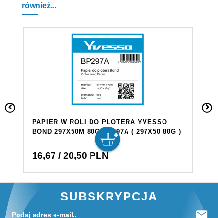
również...
PAPIER W ROLI DO PLOTERA YVESSO
P
BOND 297X50M 80G BP297A ( 297X50 80G )
B
29
16,
67
/ 20,50
PLN
1
SUBSKRYPCJA
Podaj adres e-mail..