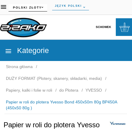
currency_h
JĘZYK POLSKI
POLSKI ZŁOTY
SCHOWEK
Kategorie
Strona główna
DUŻY FORMAT (Plotery, skanery, składarki, media)
Papiery, kalki i folie w roli
do Plotera
YVESSO
Papier w roli do plotera Yvesso Bond 450x50m 80g BP450A
(450x50 80g )
Papier w roli do plotera Yvesso