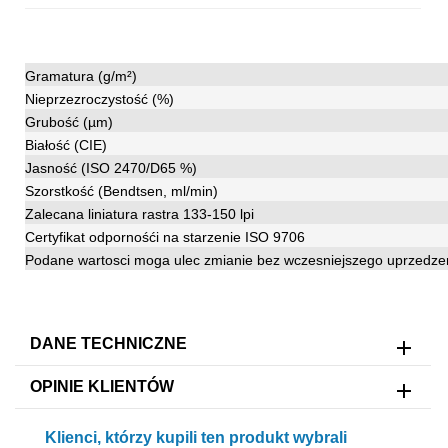
Gramatura (g/m²)
Nieprzezroczystość (%)
Grubość (µm)
Białość (CIE)
Jasność (ISO 2470/D65 %)
Szorstkość (Bendtsen, ml/min)
Zalecana liniatura rastra 133-150 lpi
Certyfikat odpornośći na starzenie ISO 9706
Podane wartosci moga ulec zmianie bez wczesniejszego uprzedze
DANE TECHNICZNE
OPINIE KLIENTÓW
Klienci, którzy kupili ten produkt wybrali