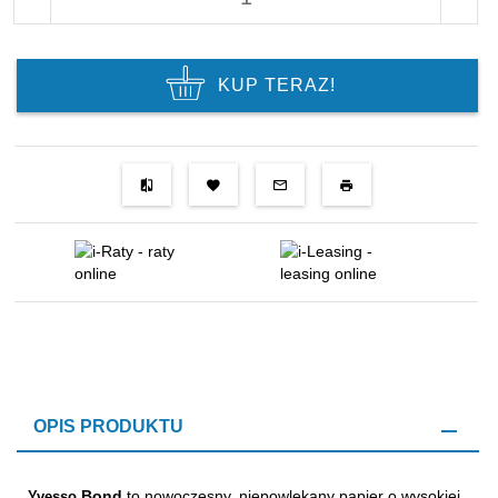
KUP TERAZ!
OPIS PRODUKTU
Bond
to nowoczesny, niepowlekany papier o wysokiej
Yvesso