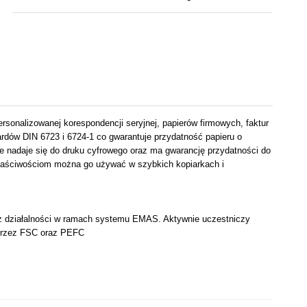
rsonalizowanej korespondencji seryjnej, papierów firmowych, faktur
rdów DIN 6723 i 6724-1 co gwarantuje przydatność papieru o
 nadaje się do druku cyfrowego oraz ma gwarancję przydatności do
właściwościom można go używać w szybkich kopiarkach i
 z działalności w ramach systemu EMAS. Aktywnie uczestniczy
m przez FSC oraz PEFC