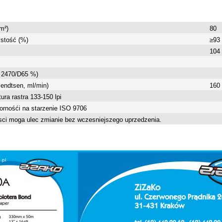
m²)
80
stość (%)
≥93
104
 2470/D65 %)
endtsen, ml/min)
160
tura rastra 133-150 lpi
pornośći na starzenie ISO 9706
ci moga ulec zmianie bez wczesniejszego uprzedzenia.