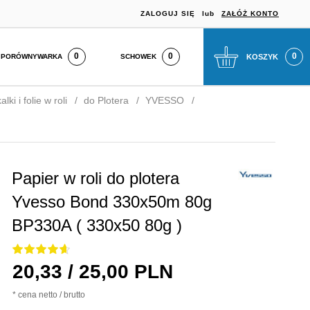
ZALOGUJ SIĘ
lub
ZAŁÓŻ KONTO
0
SCHOWEK
KOSZYK
PORÓWNYWARKA
lki i folie w roli
do Plotera
YVESSO
Papier w roli do plotera
Yvesso Bond 330x50m 80g
BP330A ( 330x50 80g )
20,
33
/ 25,00
PLN
* cena netto / brutto