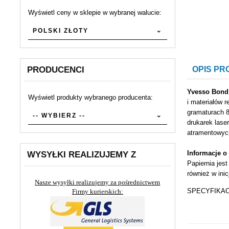
Wyświetl ceny w sklepie w wybranej walucie:
currency
POLSKI ZŁOTY
PRODUCENCI
OPIS P
Yvesso Bon
Wyświetl produkty wybranego producenta:
i materiałów 
set_producers
gramaturach 8
-- WYBIERZ --
drukarek lase
Szerokość
atramentowyc
(mm):
Informacje o
WYSYŁKI REALIZUJEMY Z
Długość
Papiernia jes
(m):
również w ini
Nasze wysyłki realizujemy za pośrednictwem
Gramatura
SPECYFIKA
Firmy kurierskich:
(g/m2):