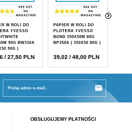
999 SZT.
968 SZT.
NA
NA
MAGAZYNIE
MAGAZYNIE
ER W ROLI DO
PAPIER W ROLI DO
PAPIE
ERA YVESSO
PLOTERA YVESSO
PLOT
HTWHITE
BOND 350X50M 80G
BOND 
50M 90G BW330A
BP350A ( 350X50 80G )
BP350
X50 90G )
6
/ 27,50
PLN
39,
02
/ 48,00
PLN
65,
0
Podaj adres e-mail..
OBSŁUGUJEMY PŁATNOŚCI