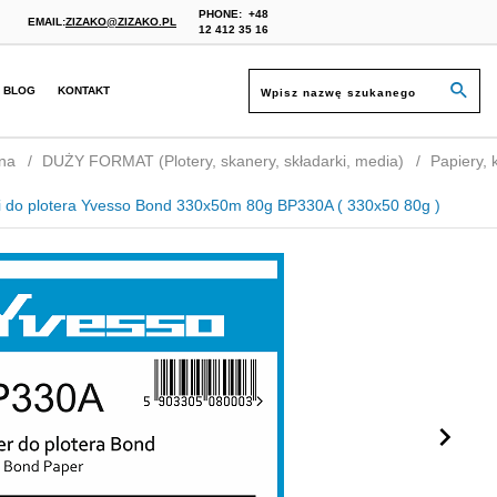
PHONE:
+48
EMAIL:
ZIZAKO@ZIZAKO.PL
12 412 35 16
BLOG
KONTAKT
na
DUŻY FORMAT (Plotery, skanery, składarki, media)
Papiery, ka
li do plotera Yvesso Bond 330x50m 80g BP330A ( 330x50 80g )