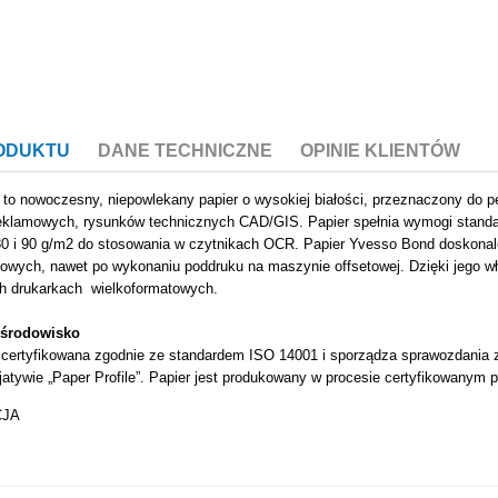
RODUKTU
DANE TECHNICZNE
OPINIE KLIENTÓW
d
to nowoczesny, niepowlekany papier o wysokiej białości, przeznaczony do pe
reklamowych, rysunków technicznych CAD/GIS. Papier spełnia wymogi standa
0 i 90 g/m2 do stosowania w czytnikach OCR. Papier Yvesso Bond doskonale
rowych, nawet po wykonaniu poddruku na maszynie offsetowej. Dzięki jego 
330
h drukarkach wielkoformatowych.
 środowisko
50
t certyfikowana zgodnie ze standardem ISO 14001 i sporządza sprawozdania
cjatywie „Paper Profile”. Papier jest produkowany w procesie certyfikowany
80
CJA