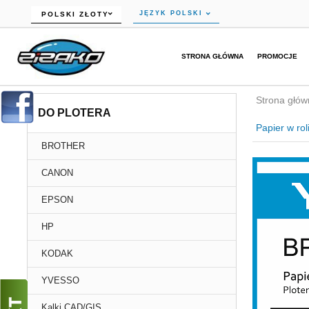
currency_h
JĘZYK POLSKI
POLSKI ZŁOTY
STRONA GŁÓWNA
PROMOCJE
Strona głów
DO PLOTERA
Papier w ro
BROTHER
CANON
EPSON
HP
KODAK
YVESSO
Kalki CAD/GIS