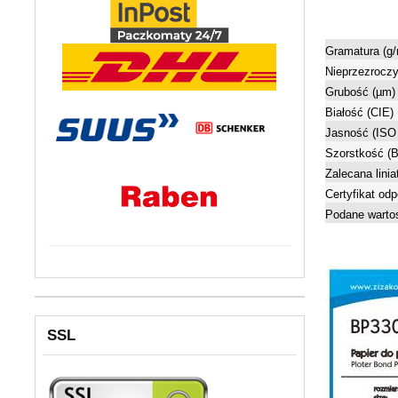
Gramatura (g/
Nieprzezroczy
Grubość (µm)
Białość (CIE)
Jasność (ISO
Szorstkość (B
Zalecana linia
Certyfikat od
Podane wartos
SSL