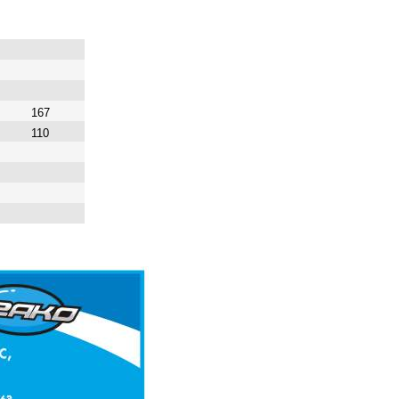
167
110