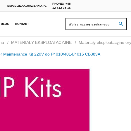
PHONE:
+48
EMAIL:
ZIZAKO@ZIZAKO.PL
12 412 35 16
BLOG
KONTAKT
na
MATERIAŁY EKSPLOATACYJNE
Materiały eksploatacyjne ory
er Maintenance Kit 220V do P4010/4014/4015 CB389A