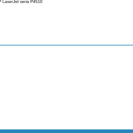
P LaserJet seria P4510