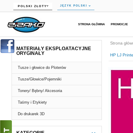
currency_h
JĘZYK POLSKI
POLSKI ZŁOTY
STRONA GŁÓWNA
PROMOCJE
Strona głów
MATERIAŁY EKSPLOATACYJNE
ORYGINAŁY
HP LJ Print
Tusze i głowice do Ploterów
Tusze/Głowice/Pojemniki
Tonery/ Bębny/ Akcesoria
Taśmy i Etykiety
Do drukarek 3D
KATEGORIE