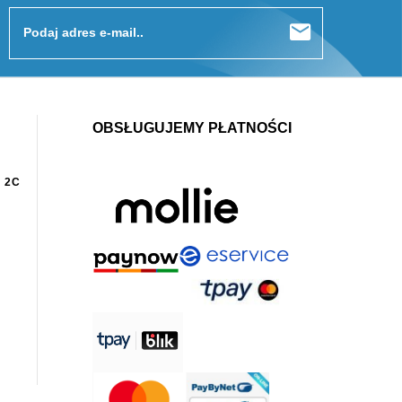
Podaj adres e-mail..
OBSŁUGUJEMY PŁATNOŚCI
 2C