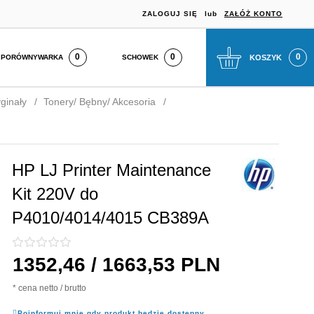
ZALOGUJ SIĘ
lub
ZAŁÓŻ KONTO
0
SCHOWEK
KOSZYK
PORÓWNYWARKA
ginały
Tonery/ Bębny/ Akcesoria
HP LJ Printer Maintenance
Kit 220V do
P4010/4014/4015 CB389A
1352,
46
/ 1663,53
PLN
* cena netto / brutto
Poinformuj mnie gdy produkt będzie dostępny