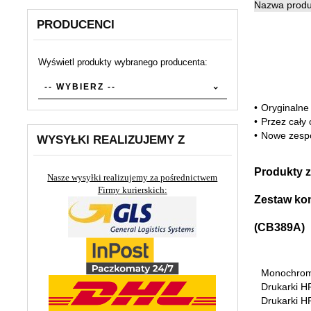
Nazwa produ
PRODUCENCI
Wyświetl produkty wybranego producenta:
set_producers
-- WYBIERZ --
•
Oryginalne 
•
Przez cały 
•
Nowe zespo
WYSYŁKI REALIZUJEMY Z
Produkty z
Nasze wysyłki realizujemy za pośrednictwem
Firmy kurierskich:
Zestaw kon
(CB389A)
Monochroma
Drukarki H
Drukarki H