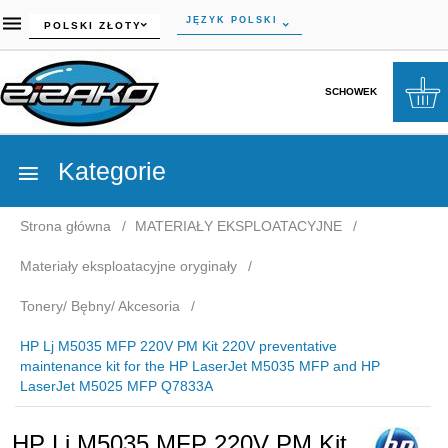
currency_h
JĘZYK POLSKI
POLSKI ZŁOTY
SCHOWEK
Kategorie
Strona główna
MATERIAŁY EKSPLOATACYJNE
Materiały eksploatacyjne oryginały
Tonery/ Bębny/ Akcesoria
HP Lj M5035 MFP 220V PM Kit 220V preventative
maintenance kit for the HP LaserJet M5035 MFP and HP
LaserJet M5025 MFP Q7833A
HP Lj M5035 MFP 220V PM Kit