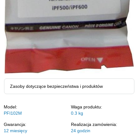
Zasoby dotyczące bezpieczeństwa i produktów
Model:
Waga produktu:
PFI102M
0.3
kg
Gwarancja:
Realizacja zamówienia:
12 miesięcy
24 godzin