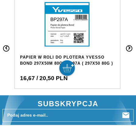
PAPIER W ROLI DO PLOTERA YVESSO
P
BOND 297X50M 80G BP297A ( 297X50 80G )
B
29
16,
67
/ 20,50
PLN
1
SUBSKRYPCJA
Podaj adres e-mail..