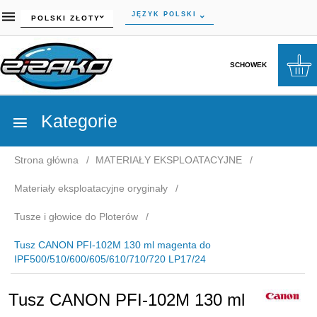
currency_h
JĘZYK POLSKI
POLSKI ZŁOTY
SCHOWEK
Kategorie
Strona główna
MATERIAŁY EKSPLOATACYJNE
Materiały eksploatacyjne oryginały
Tusze i głowice do Ploterów
Tusz CANON PFI-102M 130 ml magenta do
IPF500/510/600/605/610/710/720 LP17/24
Tusz CANON PFI-102M 130 ml