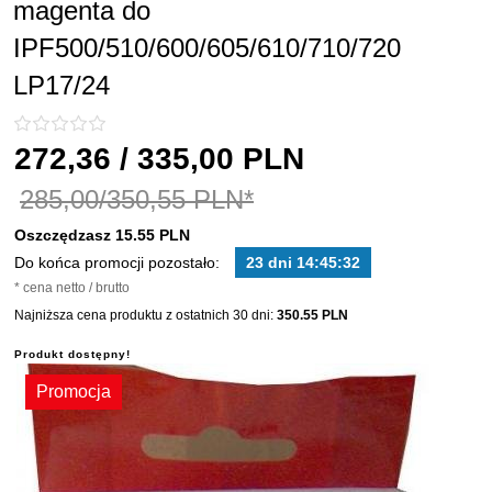
magenta do
IPF500/510/600/605/610/710/720
LP17/24
272,
36
/ 335,00
PLN
285,00/350,55 PLN*
Oszczędzasz 15.55 PLN
Do końca promocji pozostało:
23 dni 14:45:32
* cena netto / brutto
Najniższa cena produktu z ostatnich 30 dni:
350.55 PLN
Produkt dostępny!
Promocja