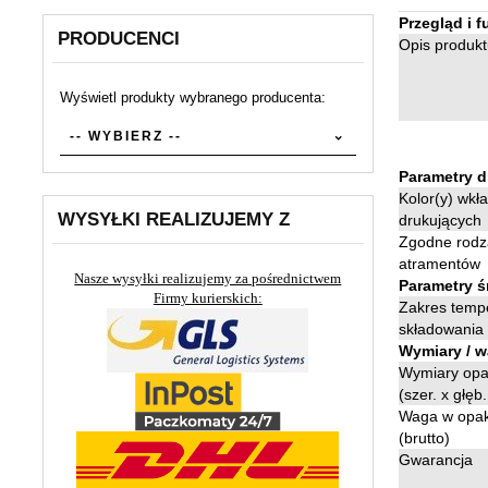
Przegląd i f
PRODUCENCI
Opis produkt
Wyświetl produkty wybranego producenta:
set_producers
-- WYBIERZ --
Parametry 
Kolor(y) wkł
WYSYŁKI REALIZUJEMY Z
drukujących
Zgodne rodz
atramentów
Nasze wysyłki realizujemy za pośrednictwem
Parametry 
Firmy kurierskich:
Zakres temp
składowania 
Wymiary / w
Wymiary op
(szer. x głęb.
Waga w opa
(brutto)
Gwarancja