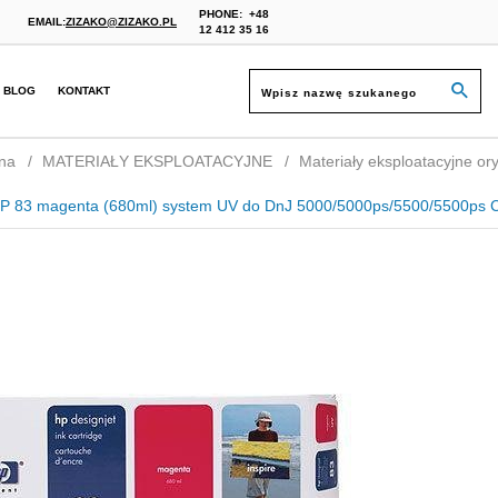
PHONE:
+48
EMAIL:
ZIZAKO@ZIZAKO.PL
12 412 35 16
BLOG
KONTAKT
na
MATERIAŁY EKSPLOATACYJNE
Materiały eksploatacyjne ory
 HP 83 magenta (680ml) system UV do DnJ 5000/5000ps/5500/5500ps