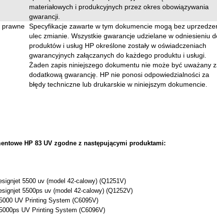
materiałowych i produkcyjnych przez okres obowiązywania
gwarancji.
e prawne
Specyfikacje zawarte w tym dokumencie mogą bez uprzedze
ulec zmianie. Wszystkie gwarancje udzielane w odniesieniu d
produktów i usług HP określone zostały w oświadczeniach
gwarancyjnych załączanych do każdego produktu i usługi.
Żaden zapis niniejszego dokumentu nie może być uważany z
dodatkową gwarancję. HP nie ponosi odpowiedzialności za
błędy techniczne lub drukarskie w niniejszym dokumencie.
entowe HP 83 UV zgodne z następującymi produktami:
esignjet 5500 uv (model 42-calowy) (Q1251V)
esignjet 5500ps uv (model 42-calowy) (Q1252V)
5000 UV Printing System (C6095V)
 5000ps UV Printing System (C6096V)