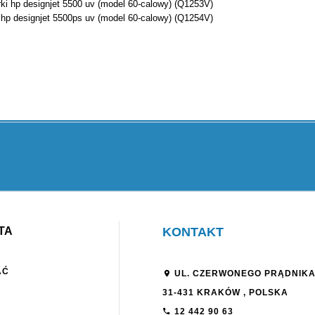
ki hp designjet 5500 uv (model 60-calowy) (Q1253V)
hp designjet 5500ps uv (model 60-calowy) (Q1254V)
TA
KONTAKT
AĆ
UL. CZERWONEGO PRĄDNIKA
31-431
KRAKÓW
,
POLSKA
12 442 90 63