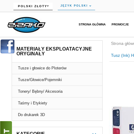
currency_h
JĘZYK POLSKI
POLSKI ZŁOTY
STRONA GŁÓWNA
PROMOCJE
Strona głów
MATERIAŁY EKSPLOATACYJNE
ORYGINAŁY
Tusz (Ink)
Tusze i głowice do Ploterów
Tusze/Głowice/Pojemniki
Tonery/ Bębny/ Akcesoria
Taśmy i Etykiety
Do drukarek 3D
KATEGORIE