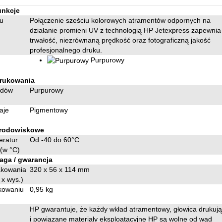
unkcje
u
Połączenie sześciu kolorowych atramentów odpornych na
działanie promieni UV z technologią HP Jetexpress zapewnia
trwałość, niezrównaną prędkość oraz fotograficzną jakość
profesjonalnego druku.
Purpurowy
drukowania
adów
Purpurowy
aje
Pigmentowy
środowiskowe
eratur
Od -40 do 60°C
(w °C)
aga / gwarancja
akowania
320 x 56 x 114 mm
 x wys.)
kowaniu
0,95 kg
HP gwarantuje, że każdy wkład atramentowy, głowica drukuj
i powiązane materiały eksploatacyjne HP są wolne od wad