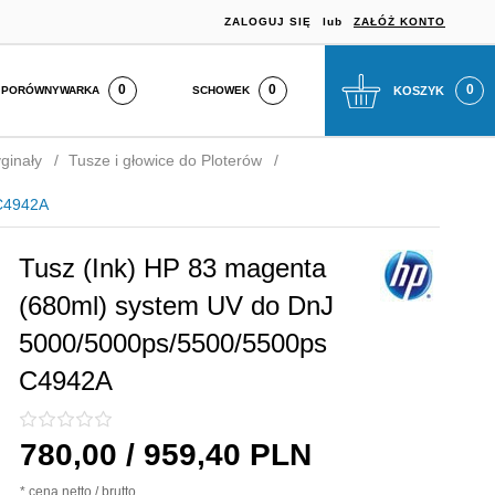
ZALOGUJ SIĘ
lub
ZAŁÓŻ KONTO
0
SCHOWEK
KOSZYK
PORÓWNYWARKA
ginały
Tusze i głowice do Ploterów
 C4942A
Tusz (Ink) HP 83 magenta
(680ml) system UV do DnJ
5000/5000ps/5500/5500ps
C4942A
780,
00
/ 959,40
PLN
* cena netto / brutto