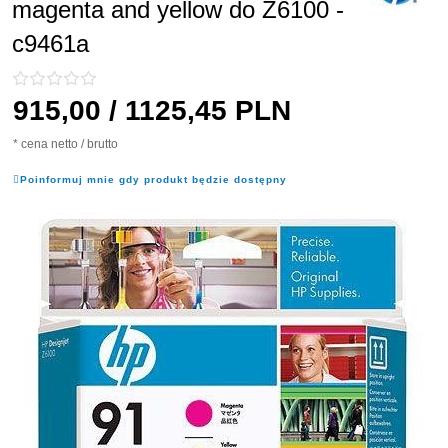
magenta and yellow do Z6100 -
c9461a
915,
00
/ 1125,45
PLN
* cena netto / brutto
Poinformuj mnie gdy produkt będzie dostępny