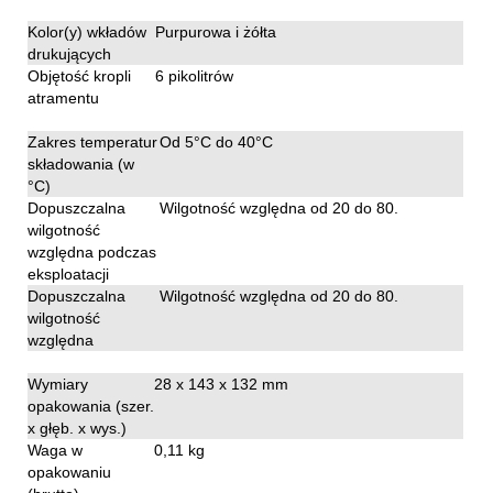
Parametry drukowania
Kolor(y) wkładów
Purpurowa i żółta
drukujących
Objętość kropli
6 pikolitrów
atramentu
Parametry środowiskowe
Zakres temperatur
Od 5°C do 40°C
składowania (w
°C)
Dopuszczalna
Wilgotność względna od 20 do 80.
wilgotność
względna podczas
eksploatacji
Dopuszczalna
Wilgotność względna od 20 do 80.
wilgotność
względna
Wymiary / waga / gwarancja
Wymiary
28 x 143 x 132 mm
opakowania (szer.
x głęb. x wys.)
Waga w
0,11 kg
opakowaniu