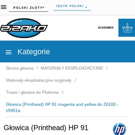
currency_h
JĘZYK POLSKI
POLSKI ZŁOTY
SCHOWEK
Kategorie
Strona główna
MATERIAŁY EKSPLOATACYJNE
Materiały eksploatacyjne oryginały
Tusze i głowice do Ploterów
Głowica (Printhead) HP 91 magenta and yellow do Z6100 -
c9461a
Głowica (Printhead) HP 91