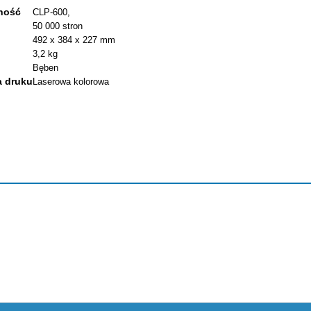
ność
CLP-600,
50 000 stron
492 x 384 x 227 mm
3,2 kg
Bęben
a druku
Laserowa kolorowa