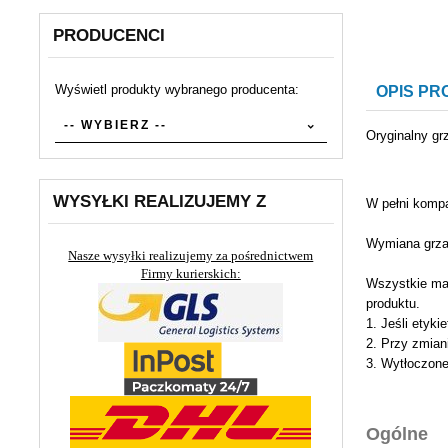
PRODUCENCI
Wyświetl produkty wybranego producenta:
OPIS P
set_producers
-- WYBIERZ --
Oryginalny gr
WYSYŁKI REALIZUJEMY Z
W pełni kompa
Wymiana grzał
Nasze wysyłki realizujemy za pośrednictwem
Firmy kurierskich:
Wszystkie mat
produktu.
1. Jeśli etyki
2. Przy zmian
3. Wytłoczone
Ogólne