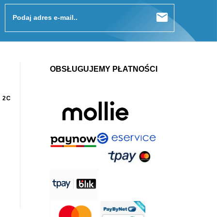
Podaj adres e-mail..
OBSŁUGUJEMY PŁATNOŚCI
 2C