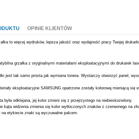
RODUKTU
OPINIE KLIENTÓW
załka to więcej wydruków, lepsza jakość oraz wydajność pracy Twojej drukarki
tybilna grzałka z oryginalnymi materiałami eksploatacyjnymi do drukarek
ki jest tak samo prosta jak wymiana tonera. Wystarczy otworzyć panel, wys
eriały eksploatacyjne SAMSUNG opatrzone zostały kolorową mieniącą się et
eta była odklejana, jej kolor zmieni się z przejrzystego na niebieskozielony.
ie kąta widzenia zmienia się kolor wytłoczonych znaków z czerwonego na złoty
 na etykiecie znaki są wyczuwalne palcem.