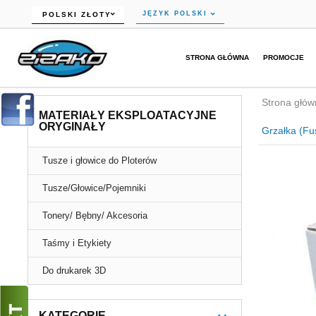
currency_h
JĘZYK POLSKI
POLSKI ZŁOTY
STRONA GŁÓWNA
PROMOCJE
Strona głów
MATERIAŁY EKSPLOATACYJNE
ORYGINAŁY
Grzałka (Fu
Tusze i głowice do Ploterów
Tusze/Głowice/Pojemniki
Tonery/ Bębny/ Akcesoria
Taśmy i Etykiety
Do drukarek 3D
KATEGORIE