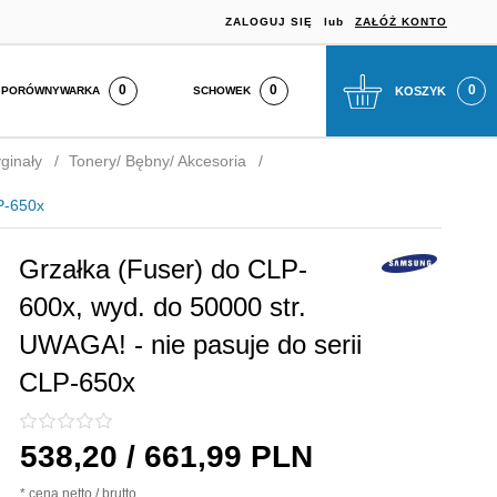
ZALOGUJ SIĘ
lub
ZAŁÓŻ KONTO
0
SCHOWEK
KOSZYK
PORÓWNYWARKA
ginały
Tonery/ Bębny/ Akcesoria
P-650x
Grzałka (Fuser) do CLP-
600x, wyd. do 50000 str.
UWAGA! - nie pasuje do serii
CLP-650x
538,
20
/ 661,99
PLN
* cena netto / brutto