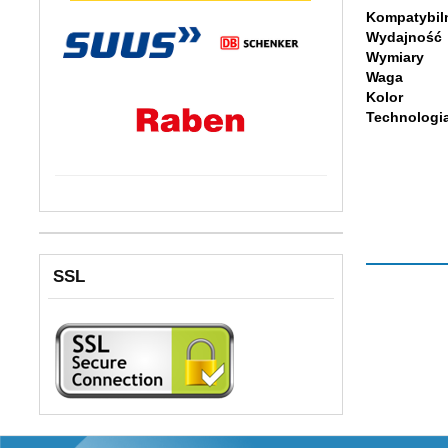
Kompatybil
Wydajność
Wymiary
Waga
Kolor
Technologi
SSL