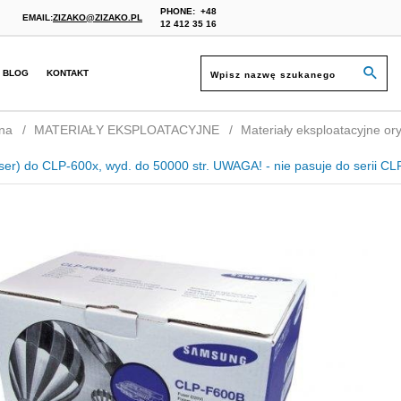
PHONE:
+48
EMAIL:
ZIZAKO@ZIZAKO.PL
12 412 35 16
BLOG
KONTAKT
na
MATERIAŁY EKSPLOATACYJNE
Materiały eksploatacyjne ory
ser) do CLP-600x, wyd. do 50000 str. UWAGA! - nie pasuje do serii CL