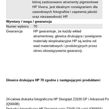
której zastosowano atramenty pigmentowe
HP Vivera, jest idealnym rozwiązaniem dla
zawodowych fotografów i zapewnia jakość
oraz niezawodność HP.
Wymiary / waga / gwarancja
Numer wyboru
70
Gwarancja
HP gwarantuje, że każdy wkład
atramentowy, głowica drukująca i powiązane
materiały eksploatacyjne HP są wolne od
wad materiałowych i produkcyjnych przez
okres obowiązywania gwarancji.
Głowice drukujące HP 70 zgodne z następującymi produktami:
24-calowa drukarka fotograficzna HP Designjet Z3100 GP i Advanced Prof
(Q5669B)
Drukarka fotograficzna HP Designjet seria Z3100 (24 cale) (Q5669A)