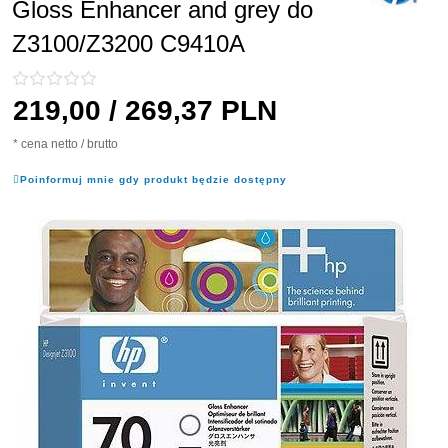
Gloss Enhancer and grey do
Z3100/Z3200 C9410A
219,
00
/ 269,37
PLN
* cena netto / brutto
Poinformuj mnie gdy produkt będzie dostępny