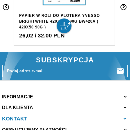
PAPIER W ROLI DO PLOTERA YVESSO
P
BRIGHTWHITE 420X50M 90G BW420A (
B
420X50 90G )
45
26,
02
/ 32,00
PLN
4
SUBSKRYPCJA
Podaj adres e-mail..
INFORMACJE
DLA KLIENTA
KONTAKT
OBSŁUGUJEMY PŁATNOŚCI