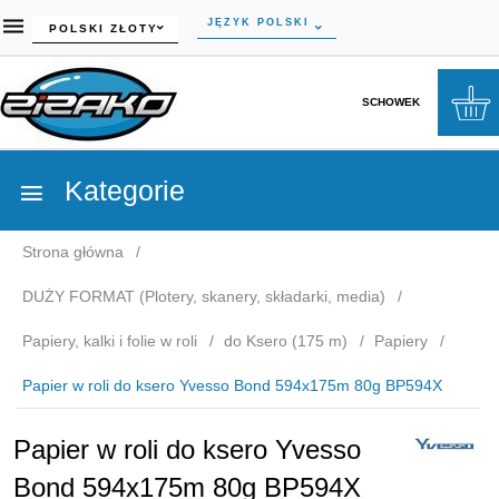
currency_h
JĘZYK POLSKI
POLSKI ZŁOTY
SCHOWEK
Kategorie
Strona główna
DUŻY FORMAT (Plotery, skanery, składarki, media)
Papiery, kalki i folie w roli
do Ksero (175 m)
Papiery
Papier w roli do ksero Yvesso Bond 594x175m 80g BP594X
Papier w roli do ksero Yvesso
Bond 594x175m 80g BP594X