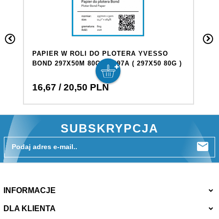
PAPIER W ROLI DO PLOTERA YVESSO
P
BOND 297X50M 80G BP297A ( 297X50 80G )
B
29
16,
67
/ 20,50
PLN
1
SUBSKRYPCJA
Podaj adres e-mail..
INFORMACJE
DLA KLIENTA