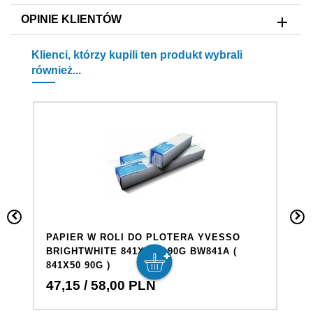
OPINIE KLIENTÓW
Klienci, którzy kupili ten produkt wybrali
również...
PAPIER W ROLI DO PLOTERA YVESSO
P
BRIGHTWHITE 841X50M 90G BW841A (
M
841X50 90G )
M
47,
15
/ 58,00
PLN
6