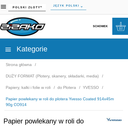
currency_h
JĘZYK POLSKI
POLSKI ZŁOTY
SCHOWEK
Kategorie
Strona główna
DUŻY FORMAT (Plotery, skanery, składarki, media)
Papiery, kalki i folie w roli
do Plotera
YVESSO
Papier powlekany w roli do plotera Yvesso Coated 914x45m
90g CO914
Papier powlekany w roli do