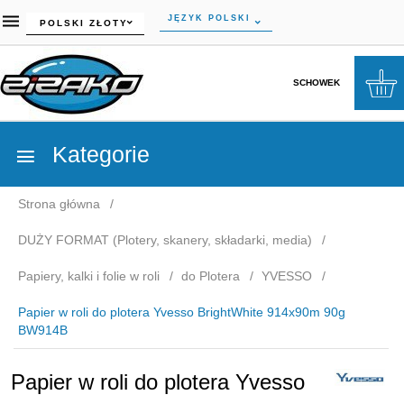
currency_h
JĘZYK POLSKI
POLSKI ZŁOTY
SCHOWEK
Kategorie
Strona główna
DUŻY FORMAT (Plotery, skanery, składarki, media)
Papiery, kalki i folie w roli
do Plotera
YVESSO
Papier w roli do plotera Yvesso BrightWhite 914x90m 90g
BW914B
Papier w roli do plotera Yvesso