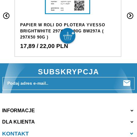
PAPIER W ROLI DO PLOTERA YVESSO
P
BRIGHTWHITE 297X50M 90G BW297A (
B
297X50 90G )
17,
89
/ 22,00
PLN
6
SUBSKRYPCJA
Podaj adres e-mail..
INFORMACJE
DLA KLIENTA
KONTAKT