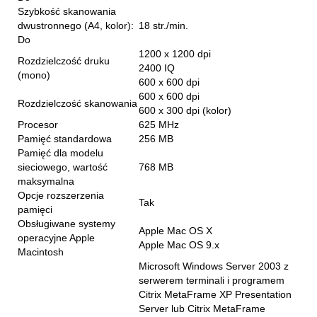
Szybkość skanowania
dwustronnego (A4, kolor):
18 str./min.
Do
1200 x 1200 dpi
Rozdzielczość druku
2400 IQ
(mono)
600 x 600 dpi
600 x 600 dpi
Rozdzielczość skanowania
600 x 300 dpi (kolor)
Procesor
625 MHz
Pamięć standardowa
256 MB
Pamięć dla modelu
sieciowego, wartość
768 MB
maksymalna
Opcje rozszerzenia
Tak
pamięci
Obsługiwane systemy
Apple Mac OS X
operacyjne Apple
Apple Mac OS 9.x
Macintosh
Microsoft Windows Server 2003 z
serwerem terminali i programem
Citrix MetaFrame XP Presentation
Server lub Citrix MetaFrame