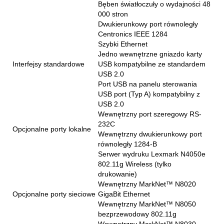
Bęben światłoczuły o wydajności 48
000 stron
Dwukierunkowy port równoległy
Centronics IEEE 1284
Szybki Ethernet
Jedno wewnętrzne gniazdo karty
Interfejsy standardowe
USB kompatybilne ze standardem
USB 2.0
Port USB na panelu sterowania
USB port (Typ A) kompatybilny z
USB 2.0
Wewnętrzny port szeregowy RS-
232C
Opcjonalne porty lokalne
Wewnętrzny dwukierunkowy port
równoległy 1284-B
Serwer wydruku Lexmark N4050e
802.11g Wireless (tylko
drukowanie)
Wewnętrzny MarkNet™ N8020
Opcjonalne porty sieciowe
GigaBit Ethernet
Wewnętrzny MarkNet™ N8050
bezprzewodowy 802.11g