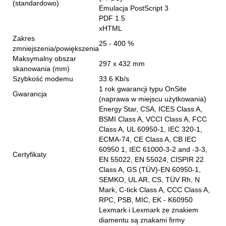
(standardowo)
Emulacja PostScript 3
PDF 1.5
xHTML
Zakres
25 - 400 %
zmniejszenia/powiększenia
Maksymalny obszar
297 x 432 mm
skanowania (mm)
Szybkość modemu
33.6 Kb/s
1 rok gwarancji typu OnSite
Gwarancja
(naprawa w miejscu użytkowania)
Energy Star, CSA, ICES Class A,
BSMI Class A, VCCI Class A, FCC
Class A, UL 60950-1, IEC 320-1,
ECMA-74, CE Class A, CB IEC
60950 1, IEC 61000-3-2 and -3-3,
Certyfikaty
EN 55022, EN 55024, CISPIR 22
Class A, GS (TÜV)-EN 60950-1,
SEMKO, UL AR, CS, TÜV Rh, N
Mark, C-tick Class A, CCC Class A,
RPC, PSB, MIC, EK - K60950
Lexmark i Lexmark ze znakiem
diamentu są znakami firmy