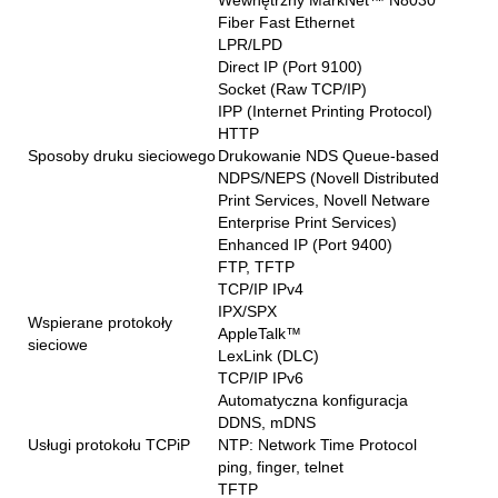
Wewnętrzny MarkNet™ N8030
Fiber Fast Ethernet
LPR/LPD
Direct IP (Port 9100)
Socket (Raw TCP/IP)
IPP (Internet Printing Protocol)
HTTP
Sposoby druku sieciowego
Drukowanie NDS Queue-based
NDPS/NEPS (Novell Distributed
Print Services, Novell Netware
Enterprise Print Services)
Enhanced IP (Port 9400)
FTP, TFTP
TCP/IP IPv4
IPX/SPX
Wspierane protokoły
AppleTalk™
sieciowe
LexLink (DLC)
TCP/IP IPv6
Automatyczna konfiguracja
DDNS, mDNS
Usługi protokołu TCPiP
NTP: Network Time Protocol
ping, finger, telnet
TFTP