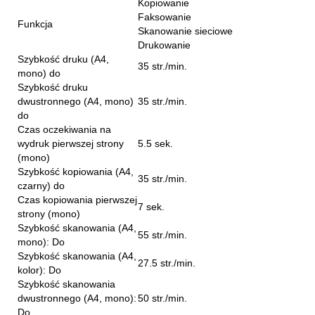
Kopiowanie
Faksowanie
Funkcja
Skanowanie sieciowe
Drukowanie
Szybkość druku (A4,
35 str./min.
mono) do
Szybkość druku
dwustronnego (A4, mono)
35 str./min.
do
Czas oczekiwania na
wydruk pierwszej strony
5.5 sek.
(mono)
Szybkość kopiowania (A4,
35 str./min.
czarny) do
Czas kopiowania pierwszej
7 sek.
strony (mono)
Szybkość skanowania (A4,
55 str./min.
mono): Do
Szybkość skanowania (A4,
27.5 str./min.
kolor): Do
Szybkość skanowania
dwustronnego (A4, mono):
50 str./min.
Do