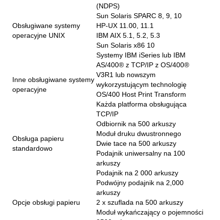
(NDPS)
Sun Solaris SPARC 8, 9, 10
Obsługiwane systemy
HP-UX 11.00, 11.1
operacyjne UNIX
IBM AIX 5.1, 5.2, 5.3
Sun Solaris x86 10
Systemy IBM iSeries lub IBM
AS/400® z TCP/IP z OS/400®
V3R1 lub nowszym
Inne obsługiwane systemy
wykorzystującym technologię
operacyjne
OS/400 Host Print Transform
Każda platforma obsługująca
TCP/IP
Odbiornik na 500 arkuszy
Moduł druku dwustronnego
Obsługa papieru
Dwie tace na 500 arkuszy
standardowo
Podajnik uniwersalny na 100
arkuszy
Podajnik na 2 000 arkuszy
Podwójny podajnik na 2,000
arkuszy
Opcje obsługi papieru
2 x szuflada na 500 arkuszy
Moduł wykańczający o pojemności