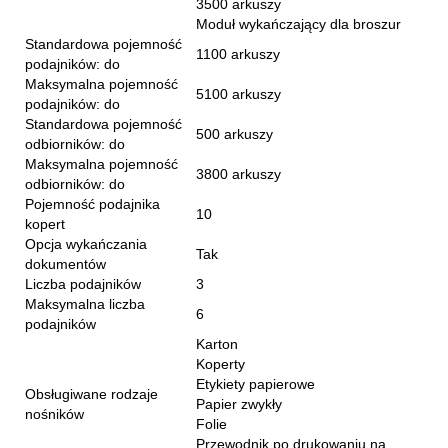
3500 arkuszy
Moduł wykańczający dla broszur
Standardowa pojemność
1100 arkuszy
podajników: do
Maksymalna pojemność
5100 arkuszy
podajników: do
Standardowa pojemność
500 arkuszy
odbiorników: do
Maksymalna pojemność
3800 arkuszy
odbiorników: do
Pojemność podajnika
10
kopert
Opcja wykańczania
Tak
dokumentów
Liczba podajników
3
Maksymalna liczba
6
podajników
Karton
Koperty
Etykiety papierowe
Obsługiwane rodzaje
Papier zwykły
nośników
Folie
Przewodnik po drukowaniu na