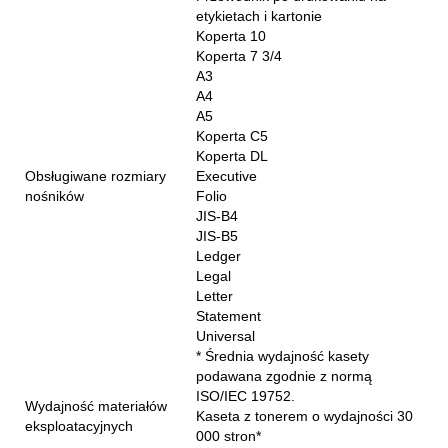
etykietach i kartonie
Koperta 10
Koperta 7 3/4
A3
A4
A5
Koperta C5
Koperta DL
Obsługiwane rozmiary
Executive
nośników
Folio
JIS-B4
JIS-B5
Ledger
Legal
Letter
Statement
Universal
* Średnia wydajność kasety
podawana zgodnie z normą
ISO/IEC 19752.
Wydajność materiałów
Kaseta z tonerem o wydajności 30
eksploatacyjnych
000 stron*