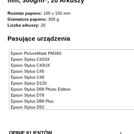
mm, 300g/m
, 20 Arkuszy
Rozmiar papieru:
100 x 150 mm
Gramatura papieru:
300 g
Liczba arkuszy:
20
Pasujące urządzenia
Epson PictureMate PM260
Epson Stylus C43SX
Epson Stylus C43UX
Epson Stylus C45
Epson Stylus C48
Epson Stylus D120
Epson Stylus D68 Photo Edition
Epson Stylus D78
Epson Stylus D88 Plus
Epson Stylus D92
Epson Stylus DX3800
Epson Stylus DX3850
Epson Stylus DX4000
Epson Stylus DX4200
OPINIE KLIENTÓW