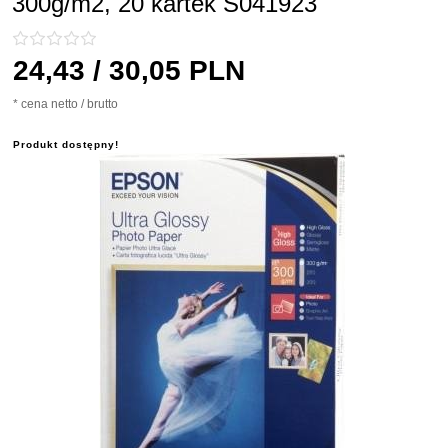
300g/m2, 20 kartek S041923
24,
43
/ 30,05
PLN
* cena netto / brutto
Produkt dostępny!