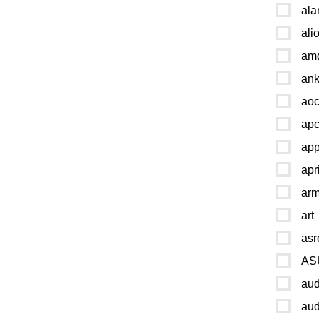
ala
ali
am
ank
ao
ap
app
apr
ar
art
asr
AS
au
au