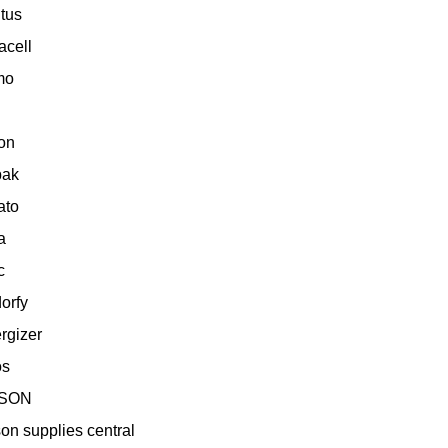
itus
acell
mo
on
bak
ato
a
c
orfy
rgizer
os
SON
on supplies central