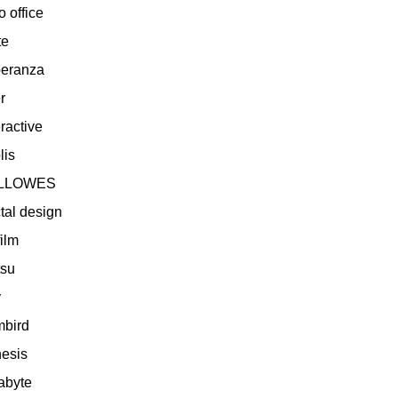
o office
te
eranza
r
ractive
lis
LLOWES
ctal design
film
tsu
y
bird
esis
abyte