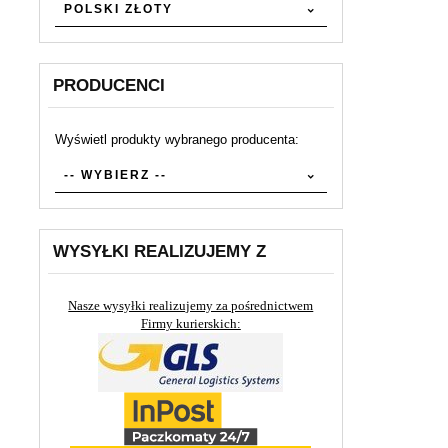
POLSKI ZŁOTY
PRODUCENCI
Wyświetl produkty wybranego producenta:
set_producers
-- WYBIERZ --
WYSYŁKI REALIZUJEMY Z
Nasze wysyłki realizujemy za pośrednictwem
Firmy kurierskich: