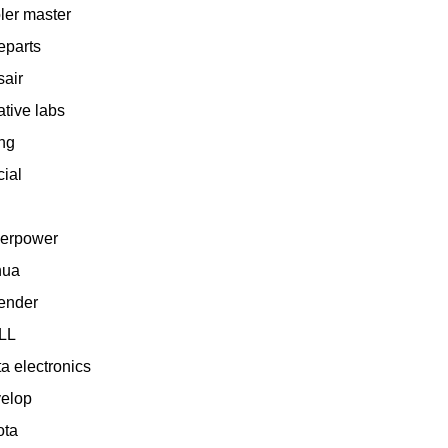
ler master
eparts
sair
ative labs
ng
cial
erpower
hua
ender
LL
ta electronics
elop
ota