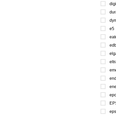
dig
dur
dy
e5
eat
ed
elg
eltr
em
end
ene
ep
EP
eps