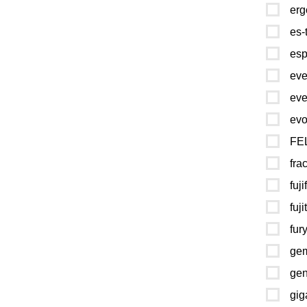
erg
es-
esp
eve
eve
evo
FE
fra
fuji
fuji
fur
gem
gen
gig