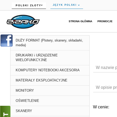
currency_h
JĘZYK POLSKI
POLSKI ZŁOTY
STRONA GŁÓWNA
PROMOCJE
DUŻY FORMAT (Plotery, skanery, składarki,
media)
DRUKARKI i URZĄDZENIE
WIELOFUNKCYJNE
W nazwie p
KOMPUTERY NOTEBOOKI AKCESORIA
MATERIAŁY EKSPLOATACYJNE
W opisie pr
MONITORY
OŚWIETLENIE
W cenie:
SKANERY