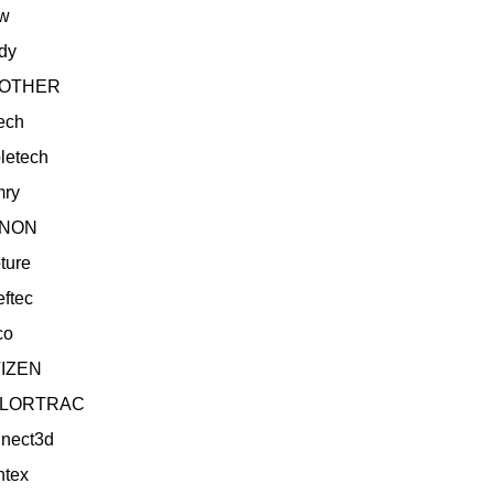
ow
dy
OTHER
ech
letech
mry
NON
ture
eftec
co
TIZEN
LORTRAC
nect3d
ntex