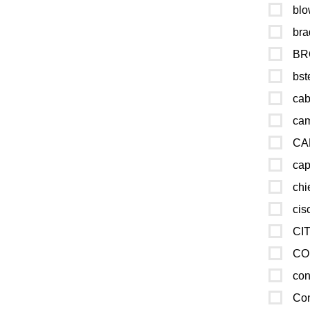
bl
bra
BR
bst
cab
ca
CA
cap
chi
cis
CI
CO
con
Co