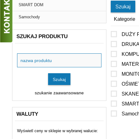
SMART DOM
Samochody
Kategorie
DUŻY FO
SZUKAJ PRODUKTU
DRUKA
Szukaj
KOMPU
produktu
MATER
MONIT
Szukaj
OŚWIE
szukanie zaawansowane
SKAN
SMART
WALUTY
Samoc
Wyświetl ceny w sklepie w wybranej walucie:
currency