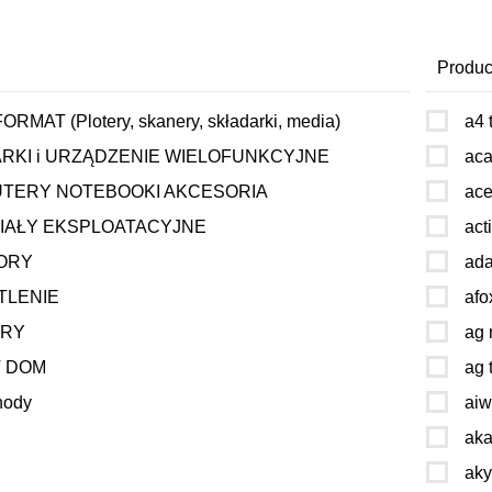
Produc
RMAT (Plotery, skanery, składarki, media)
a4 
RKI i URZĄDZENIE WIELOFUNKCYJNE
aca
TERY NOTEBOOKI AKCESORIA
ace
IAŁY EKSPLOATACYJNE
act
ORY
ada
TLENIE
afo
ERY
ag 
 DOM
ag 
hody
ai
aka
ak