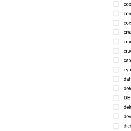
coo
cor
cor
cre
cro
cru
csb
cyb
da
def
DE
del
dev
dic