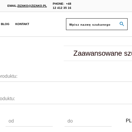
PHONE:
+48
EMAIL:
ZIZAKO@ZIZAKO.PL
12 412 35 16
BLOG
KONTAKT
Zaawansowane sz
roduktu:
oduktu:
PL
od
do