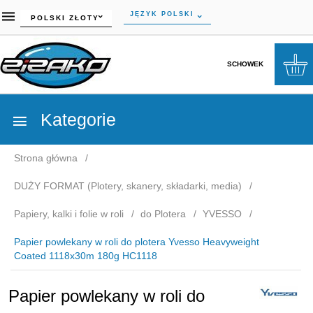
currency_h
JĘZYK POLSKI
POLSKI ZŁOTY
SCHOWEK
Kategorie
Strona główna
DUŻY FORMAT (Plotery, skanery, składarki, media)
Papiery, kalki i folie w roli
do Plotera
YVESSO
Papier powlekany w roli do plotera Yvesso Heavyweight
Coated 1118x30m 180g HC1118
Papier powlekany w roli do