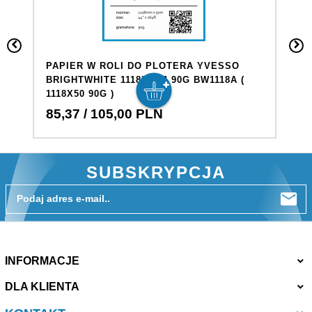
PAPIER W ROLI DO PLOTERA YVESSO
P
BRIGHTWHITE 1118X50M 90G BW1118A (
H
1118X50 90G )
1
85,
37
/ 105,00
PLN
8
SUBSKRYPCJA
Podaj adres e-mail..
INFORMACJE
DLA KLIENTA