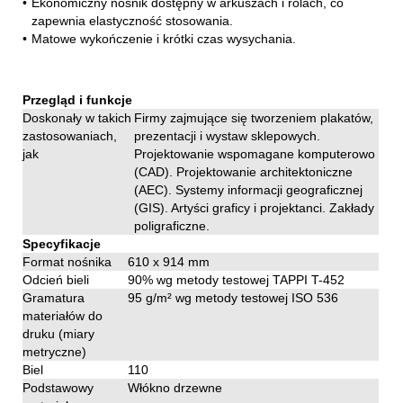
•
Ekonomiczny nośnik dostępny w arkuszach i rolach, co
zapewnia elastyczność stosowania.
•
Matowe wykończenie i krótki czas wysychania.
Przegląd i funkcje
Doskonały w takich
Firmy zajmujące się tworzeniem plakatów,
zastosowaniach,
prezentacji i wystaw sklepowych.
jak
Projektowanie wspomagane komputerowo
(CAD). Projektowanie architektoniczne
(AEC). Systemy informacji geograficznej
(GIS). Artyści graficy i projektanci. Zakłady
poligraficzne.
Specyfikacje
Format nośnika
610 x 914 mm
Odcień bieli
90% wg metody testowej TAPPI T-452
Gramatura
95 g/m² wg metody testowej ISO 536
materiałów do
druku (miary
metryczne)
Biel
110
Podstawowy
Włókno drzewne