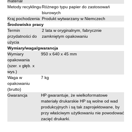
materiał
Metody recyklingu
Różnego typu papier do zastosowań
biurowych
Kraj pochodzenia
Produkt wytwarzany w Niemczech
Środowisko pracy
Termin
2 lata w oryginalnym, fabrycznie
przydatności do
zamkniętym opakowaniu
użycia
Wymiary/waga/gwarancja
Wymiary
950 x 640 x 45 mm
opakowania
(szer. x głęb. x
wys.)
Waga w
7 kg
opakowaniu
(brutto)
Gwarancja
HP gwarantuje, że wielkoformatowe
materiały drukarskie HP są wolne od wad
produkcyjnych i są tak zaprojektowane, by
przy właściwym użytkowaniu nie powodować
zacięć drukarki.