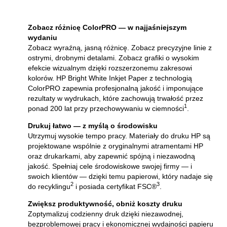
Zobacz różnicę ColorPRO — w najjaśniejszym
wydaniu
Zobacz wyraźną, jasną różnicę. Zobacz precyzyjne linie z
ostrymi, drobnymi detalami. Zobacz grafiki o wysokim
efekcie wizualnym dzięki rozszerzonemu zakresowi
kolorów. HP Bright White Inkjet Paper z technologią
ColorPRO zapewnia profesjonalną jakość i imponujące
rezultaty w wydrukach, które zachowują trwałość przez
1
ponad 200 lat przy przechowywaniu w ciemności
.
Drukuj łatwo — z myślą o środowisku
Utrzymuj wysokie tempo pracy. Materiały do druku HP są
projektowane wspólnie z oryginalnymi atramentami HP
oraz drukarkami, aby zapewnić spójną i niezawodną
jakość. Spełniaj cele środowiskowe swojej firmy — i
swoich klientów — dzięki temu papierowi, który nadaje się
2
3
do recyklingu
i posiada certyfikat FSC®
.
Zwiększ produktywność, obniż koszty druku
Zoptymalizuj codzienny druk dzięki niezawodnej,
bezproblemowej pracy i ekonomicznej wydajności papieru