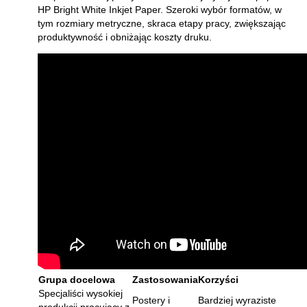
HP Bright White Inkjet Paper. Szeroki wybór formatów, w
tym rozmiary metryczne, skraca etapy pracy, zwiększając
produktywność i obniżając koszty druku.
Grupa docelowa
Zastosowania
Korzyści
Specjaliści wysokiej
Postery i
Bardziej wyraziste
produkcji pracujący z