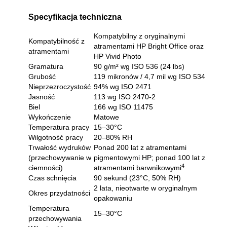
Specyfikacja techniczna
Kompatybilny z oryginalnymi
Kompatybilność z
atramentami HP Bright Office oraz
atramentami
HP Vivid Photo
Gramatura
90 g/m² wg ISO 536 (24 lbs)
Grubość
119 mikronów / 4,7 mil wg ISO 534
Nieprzezroczystość
94% wg ISO 2471
Jasność
113 wg ISO 2470-2
Biel
166 wg ISO 11475
Wykończenie
Matowe
Temperatura pracy
15–30°C
Wilgotność pracy
20–80% RH
Trwałość wydruków
Ponad 200 lat z atramentami
(przechowywanie w
pigmentowymi HP; ponad 100 lat z
4
ciemności)
atramentami barwnikowymi
Czas schnięcia
90 sekund (23°C, 50% RH)
2 lata, nieotwarte w oryginalnym
Okres przydatności
opakowaniu
Temperatura
15–30°C
przechowywania