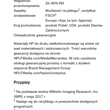
Wilgotność
20–80% RH
przechowywania
2
Aspekty
Możliwość recyklingu
, certyfikat
3
środowiskowe
FSC®
Europa i Azja (w tym Japonia):
Kraj pochodzenia
produkt Polski; USA: produkt Stanów
Zjednoczonych
Oświadczenie gwarancyjne
Materiały HP do druku wielkoformatowego są wolne od
wad materiałowych i wykonawczych. Treść warunków
gwarancji dostępna na stronie
HPLFMedia.com/MediaWarranties
. W celu uzyskania
obsługi gwarancyjnej prosimy o kontakt z działem
wsparcia Brand Management Group:
HPLFMedia.com/hp/en/contactus
.
Przypisy
1
Na podstawie testów Wilhelm Imaging Research, Inc.
(WIR) z maja 2017 r.
2
Nadaje się do recyklingu w powszechnie dostępnych
programach.