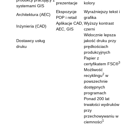
prezentacje
kolory
systemami GIS
Ekspozycje
Wyraźniejszy tekst i
Architektura (AEC)
POP i retail
grafika
Aplikacje CAD,
Wyższy kontrast
Inżynieria (CAD)
AEC, GIS
czerni
Widocznie lepsza
Dostawcy usług
jakość druku przy
druku
prędkościach
produkcyjnych
Papier z
3
certyfikatem FSC®
Możliwość
2
recyklingu
w
powszechnie
dostępnych
programach
Ponad 200 lat
trwałości wydruków
przy
przechowywaniu w
1
ciemności