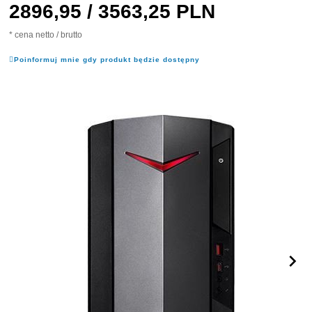
2896,
95
/ 3563,25
PLN
* cena netto / brutto
Poinformuj mnie gdy produkt będzie dostępny