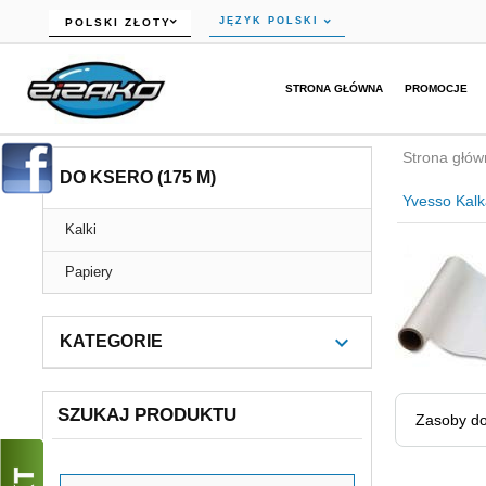
currency_h
JĘZYK POLSKI
POLSKI ZŁOTY
STRONA GŁÓWNA
PROMOCJE
Strona głów
DO KSERO (175 M)
Yvesso Kalk
Kalki
Papiery
KATEGORIE
SZUKAJ PRODUKTU
Zasoby do
Szukaj