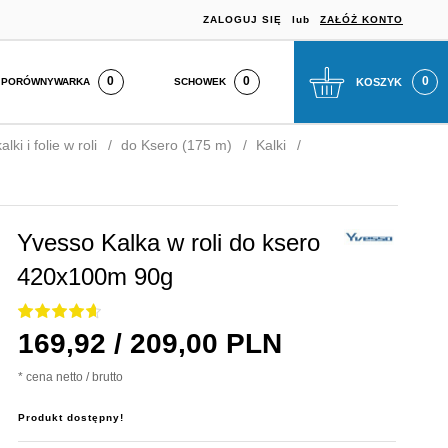
ZALOGUJ SIĘ
lub
ZAŁÓŻ KONTO
0
SCHOWEK
KOSZYK
PORÓWNYWARKA
lki i folie w roli
do Ksero (175 m)
Kalki
Yvesso Kalka w roli do ksero
420x100m 90g
169,
92
/ 209,00
PLN
* cena netto / brutto
Produkt dostępny!