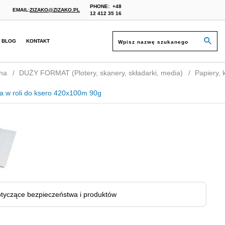
PHONE:
+48
EMAIL:
ZIZAKO@ZIZAKO.PL
12 412 35 16
BLOG
KONTAKT
na
DUŻY FORMAT (Plotery, skanery, składarki, media)
Papiery, ka
a w roli do ksero 420x100m 90g
tyczące bezpieczeństwa i produktów